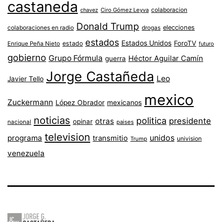
castaneda
colaboracion
chavez
Ciro Gómez Leyva
Donald Trump
colaboraciones en radio
elecciones
drogas
estados
Estados Unidos
ForoTV
estado
Enrique Peña Nieto
futuro
gobierno
Grupo Fórmula
Héctor Aguilar Camín
guerra
Jorge Castañeda
Leo
Javier Tello
mexico
Zuckermann
López Obrador
mexicanos
noticias
politica
presidente
otras
opinar
nacional
paises
television
unidos
programa
transmitio
univision
Trump
venezuela