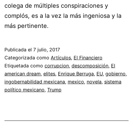
colega de múltiples conspiraciones y
complós, es a la vez la más ingeniosa y la
más pertinente.
Publicada el
7 julio, 2017
Categorizada como
Artículos
,
El Financiero
Etiquetada como
corrupcion
,
descomposición
,
El
american dream
,
elites
,
Enrique Berruga
,
EU
,
gobierno
,
ingobernabilidad mexicana
,
mexico
,
novela
,
sistema
político mexicano
,
Trump