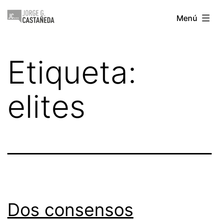
Saltar
Jorge
Menú
al
Castañeda
contenido
Etiqueta:
elites
Dos consensos