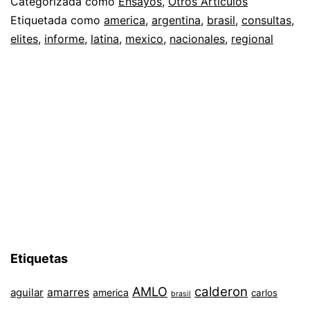
Categorizada como
Ensayos
,
Otros Artículos
Etiquetada como
america
,
argentina
,
brasil
,
consultas
,
elites
,
informe
,
latina
,
mexico
,
nacionales
,
regional
Etiquetas
AMLO
calderon
aguilar
amarres
america
carlos
brasil