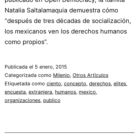
Natalia Saltalamaquia demuestra cómo
“después de tres décadas de socialización,
los mexicanos ven los derechos humanos
como propios”.
Publicada el
5 enero, 2015
Categorizada como
Milenio
,
Otros Artículos
Etiquetada como
ciento
,
concepto
,
derechos
,
elites
,
encuesta
,
extranjera
,
humanos
,
mexico
,
organizaciones
,
publico