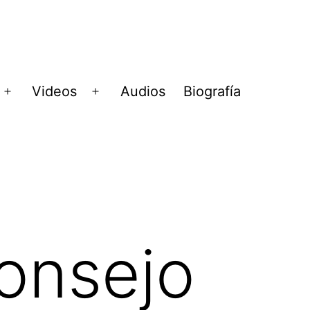
Videos
Audios
Biografía
Abrir
Abrir
menú
menú
Consejo