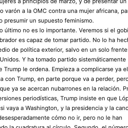
ujeres a principios de marzo, y de presentar un
o varón a la OMC contra una mujer africana, p
o presumir un supuesto feminismo.
o último no es lo importante. Veremos si el gob
rador es capaz de tomar partido. No lo ha he
dio de política exterior, salvo en un solo frente
Unidos. Y ha tomado partido sistemáticamente 
e Trump le ordena. Empieza a complicarse ya el
 con Trump, en parte porque va a perder, per
que ya se acercan nubarrones en la relación. P
rsiones periodísticas, Trump insiste en que Ló
si vaya a Washington, y la presidencia y la canci
desesperadamente cómo no ir, pero no le han
do la cuadratura al círculo. Segundo, el númer