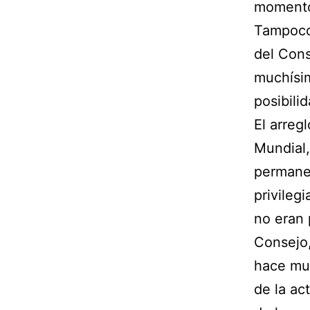
momento
Tampoco 
del Cons
muchísi
posibili
El arreg
Mundial,
permanen
privileg
no eran 
Consejo,
hace muc
de la ac