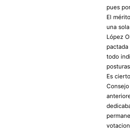
pues por
El mérit
una sola
López Ob
pactada 
todo ind
posturas
Es ciert
Consejo 
anterior
dedicaba
permanen
votacio