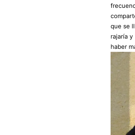
frecuenc
comparte
que se l
rajaría 
haber ma