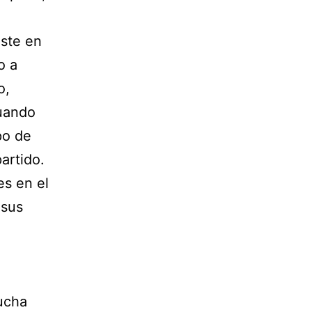
iste en
o a
o,
cuando
po de
artido.
es en el
 sus
ucha