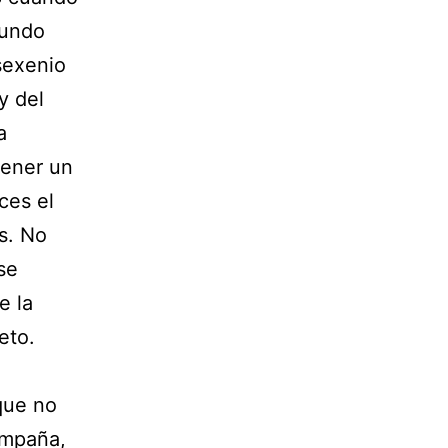
gundo
sexenio
y del
a
tener un
ces el
s. No
se
e la
eto.
que no
ampaña,