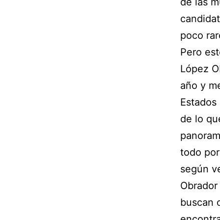
de las m
candidat
poco rar
Pero est
López Ob
año y me
Estados 
de lo qu
panorama
todo por
según ve
Obrador 
buscan 
encontra