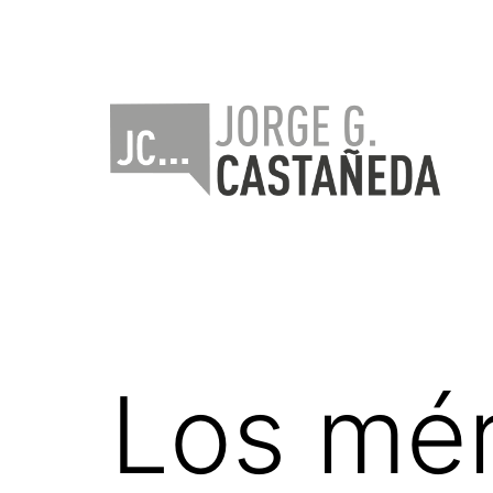
Saltar
al
contenido
Jorge
Castañeda
Los mér