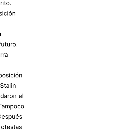
ito.
sición
a
futuro.
rra
posición
Stalin
daron el
. Tampoco
 Después
rotestas