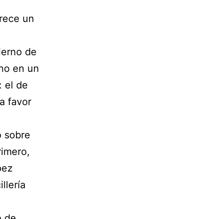
arece un
ierno de
cho en un
: el de
a favor
o sobre
rimero,
pez
llería
o de