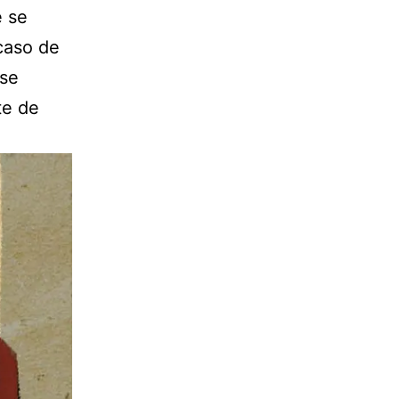
e se
caso de
 se
te de