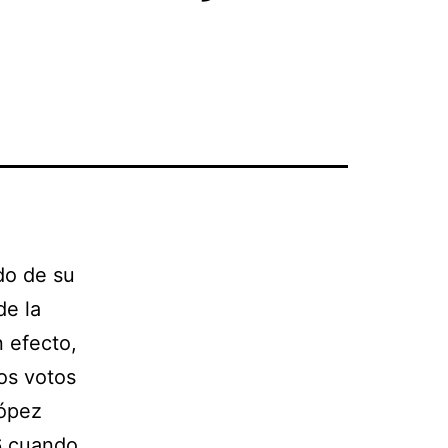
do de su
de la
 efecto,
os votos
López
76 cuando