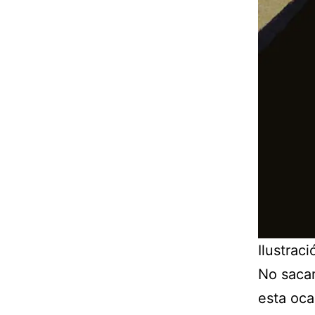
Ilustrac
No sacam
esta oca