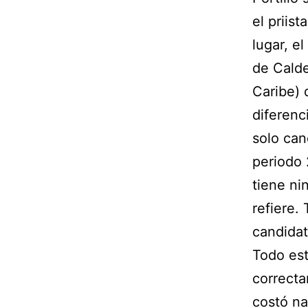
el priis
lugar, e
de Calde
Caribe) 
diferenc
solo can
periodo 
tiene ni
refiere.
candidat
Todo est
correcta
costó na