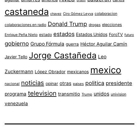
brasil
castaneda
colaboracion
chavez
Ciro Gómez Leyva
Donald Trump
colaboraciones en radio
elecciones
drogas
estados
Estados Unidos
ForoTV
estado
Enrique Peña Nieto
futuro
gobierno
Grupo Fórmula
Héctor Aguilar Camín
guerra
Jorge Castañeda
Leo
Javier Tello
mexico
Zuckermann
López Obrador
mexicanos
noticias
politica
presidente
otras
opinar
nacional
paises
television
unidos
programa
transmitio
univision
Trump
venezuela