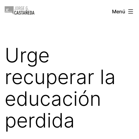
Saltar
Jorge
Menú
al
Castañeda
contenido
Urge
recuperar la
educación
perdida