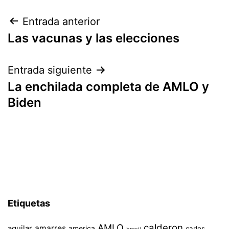
Navegación
Entrada anterior
Las vacunas y las elecciones
de
entradas
Entrada siguiente
La enchilada completa de AMLO y
Biden
Etiquetas
AMLO
calderon
aguilar
amarres
america
carlos