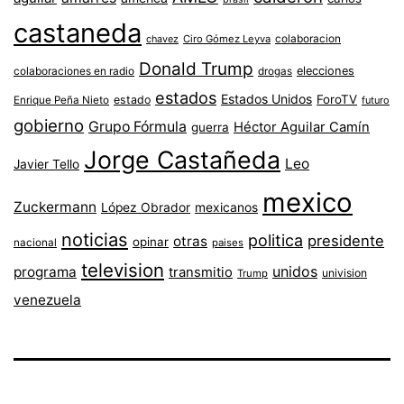
castaneda
colaboracion
chavez
Ciro Gómez Leyva
Donald Trump
colaboraciones en radio
elecciones
drogas
estados
Estados Unidos
ForoTV
estado
Enrique Peña Nieto
futuro
gobierno
Grupo Fórmula
Héctor Aguilar Camín
guerra
Jorge Castañeda
Leo
Javier Tello
mexico
Zuckermann
López Obrador
mexicanos
noticias
politica
presidente
otras
opinar
nacional
paises
television
unidos
programa
transmitio
univision
Trump
venezuela