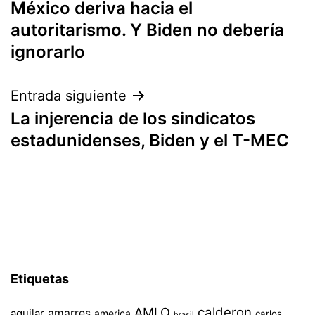
México deriva hacia el
de
autoritarismo. Y Biden no debería
entradas
ignorarlo
Entrada siguiente
La injerencia de los sindicatos
estadunidenses, Biden y el T-MEC
Etiquetas
AMLO
calderon
aguilar
amarres
america
carlos
brasil