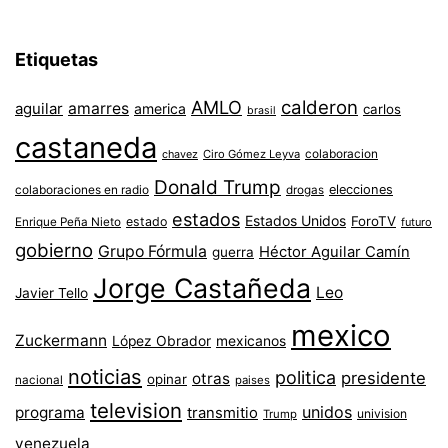
Etiquetas
AMLO
calderon
aguilar
amarres
america
carlos
brasil
castaneda
colaboracion
chavez
Ciro Gómez Leyva
Donald Trump
colaboraciones en radio
elecciones
drogas
estados
Estados Unidos
ForoTV
estado
Enrique Peña Nieto
futuro
gobierno
Grupo Fórmula
Héctor Aguilar Camín
guerra
Jorge Castañeda
Leo
Javier Tello
mexico
Zuckermann
López Obrador
mexicanos
noticias
politica
presidente
otras
opinar
nacional
paises
television
unidos
programa
transmitio
univision
Trump
venezuela