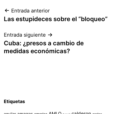
Navegación
Entrada anterior
Las estupideces sobre el “bloqueo”
de
entradas
Entrada siguiente
Cuba: ¿presos a cambio de
medidas económicas?
Etiquetas
AMLO
calderon
aguilar
amarres
america
carlos