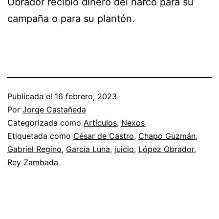
Obrador recibió dinero del narco para su
campaña o para su plantón.
Publicada el
16 febrero, 2023
Por
Jorge Castañeda
Categorizada como
Artículos
,
Nexos
Etiquetada como
César de Castro
,
Chapo Guzmán
,
Gabriel Regino
,
García Luna
,
juicio
,
López Obrador
,
Rey Zambada