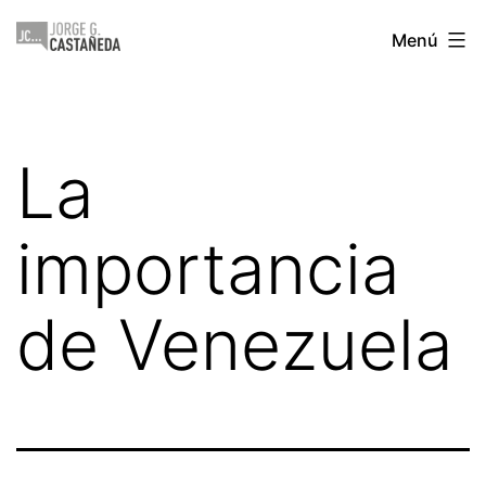
Saltar
Jorge
Menú
al
Castañeda
contenido
La
importancia
de Venezuela