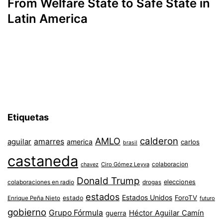
From Welfare State to Safe State in
Latin America
Etiquetas
AMLO
calderon
aguilar
amarres
america
carlos
brasil
castaneda
colaboracion
chavez
Ciro Gómez Leyva
Donald Trump
colaboraciones en radio
elecciones
drogas
estados
Estados Unidos
ForoTV
estado
Enrique Peña Nieto
futuro
gobierno
Grupo Fórmula
Héctor Aguilar Camín
guerra