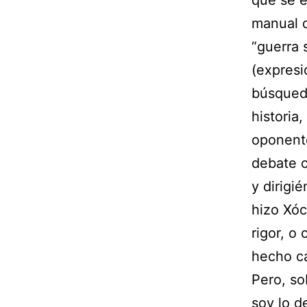
que se e
manual d
“guerra 
(expresi
búsqueda
historia,
oponente
debate c
y dirigi
hizo Xóc
rigor, o
hecho ca
Pero, so
soy lo d