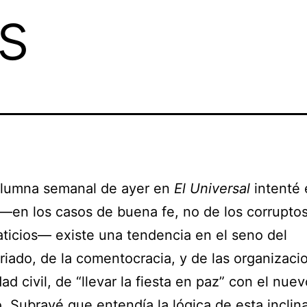
s
olumna semanal de ayer en
El Universal
intenté 
—en los casos de buena fe, no de los corrupto
icios— existe una tendencia en el seno del
iado, de la comentocracia, y de las organizaci
ad civil, de “llevar la fiesta en paz” con el nue
. Subrayé que entendía la lógica de esta incli