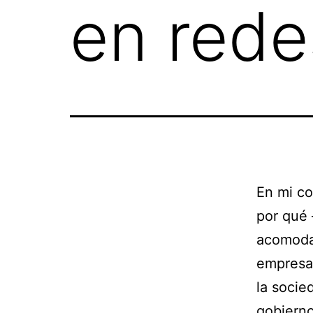
en rede
En mi c
por qué 
acomodat
empresar
la socied
gobierno