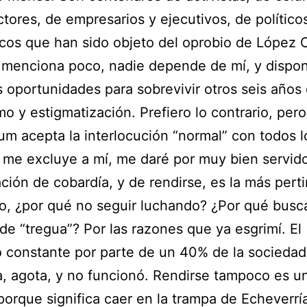
tores, de empresarios y ejecutivos, de político
os que han sido objeto del oprobio de López 
 menciona poco, nadie depende de mí, y dispo
s oportunidades para sobrevivir otros seis años
mo y estigmatización. Prefiero lo contrario, pero
m acepta la interlocución “normal” con todos l
me excluye a mí, me daré por muy bien servid
ción de cobardía, y de rendirse, es la más pert
o, ¿por qué no seguir luchando? ¿Por qué busc
de “tregua”? Por las razones que ya esgrimí. El
 constante por parte de un 40% de la sociedad
, agota, y no funcionó. Rendirse tampoco es u
porque significa caer en la trampa de Echeverrí