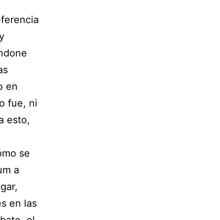
eferencia
y
andone
as
o en
 fue, ni
a esto,
Cómo se
um a
gar,
s en las