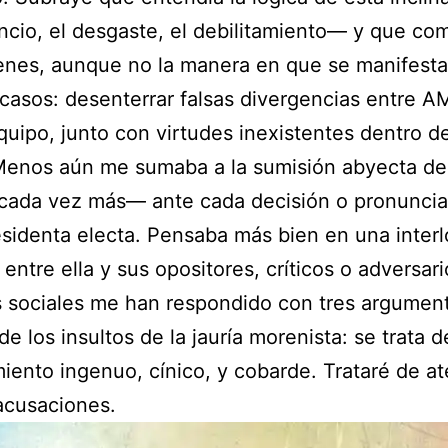
ncio, el desgaste, el debilitamiento— y que co
enes, aunque no la manera en que se manifest
asos: desenterrar falsas divergencias entre A
uipo, junto con virtudes inexistentes dentro d
 Menos aún me sumaba a la sumisión abyecta de
cada vez más— ante cada decisión o pronunci
esidenta electa. Pensaba más bien en una inter
 entre ella y sus opositores, críticos o adversari
 sociales me han respondido con tres argumen
e los insultos de la jauría morenista: se trata d
iento ingenuo, cínico, y cobarde. Trataré de a
 acusaciones.