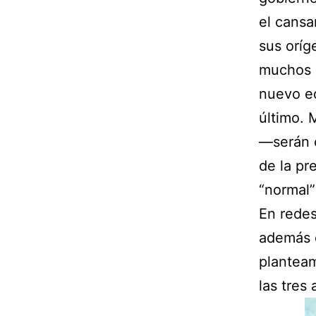
el cansa
sus oríg
muchos c
nuevo eq
último.
—serán 
de la pr
“normal”
En redes
además d
planteam
las tres