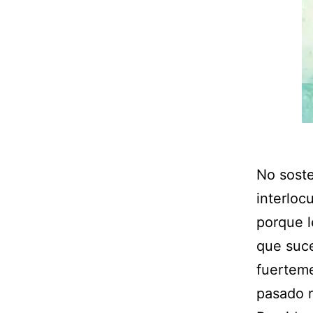
No sost
interloc
porque l
que suce
fuerteme
pasado r