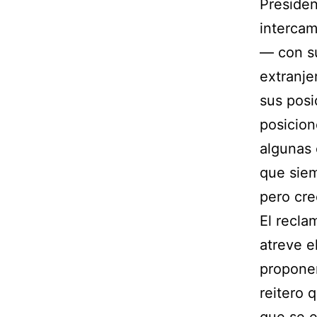
Preside
intercam
— con su
extranje
sus posi
posicion
algunas 
que siem
pero cre
El recla
atreve e
proponer
reitero 