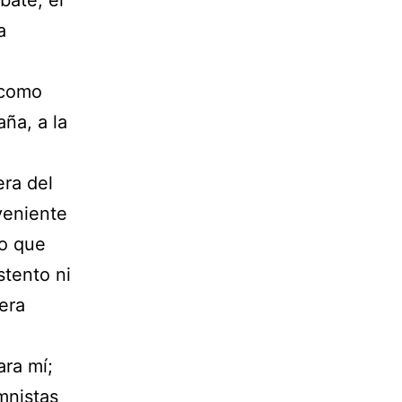
bate, el
a
 como
ña, a la
era del
veniente
lo que
stento ni
iera
ara mí;
mnistas