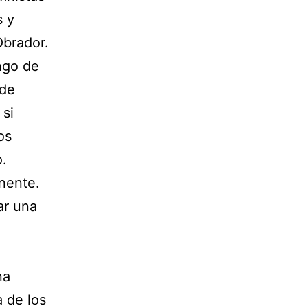
s y
Obrador.
ngo de
 de
 si
os
o.
inente.
ar una
na
a de los