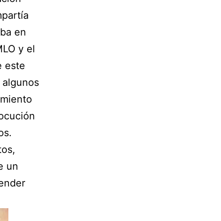
mpartía
aba en
MLO y el
e este
 algunos
amiento
locución
os.
tos,
e un
tender