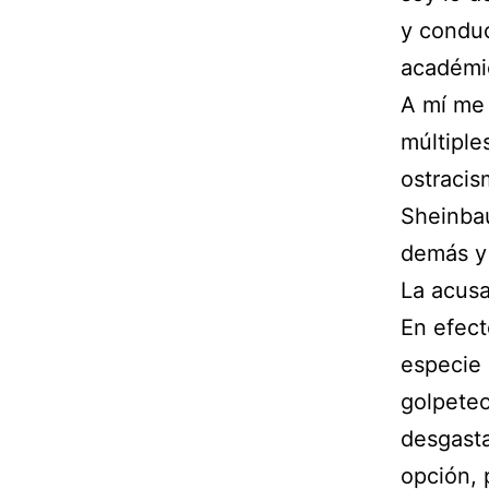
y conduc
académic
A mí me
múltiple
ostracis
Sheinbau
demás y 
La acusa
En efect
especie 
golpeteo
desgasta
opción, 