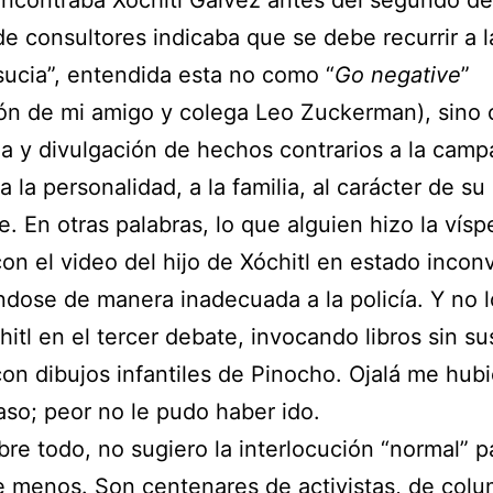
ncontraba Xóchitl Gálvez antes del segundo de
e consultores indicaba que se debe recurrir a l
sucia”, entendida esta no como “
Go negative
”
ón de mi amigo y colega Leo Zuckerman), sino
 y divulgación de hechos contrarios a la campa
 a la personalidad, a la familia, al carácter de su
. En otras palabras, lo que alguien hizo la vísp
on el video del hijo de Xóchitl en estado incon
éndose de manera inadecuada a la policía. Y no 
hitl en el tercer debate, invocando libros sin su
 con dibujos infantiles de Pinocho. Ojalá me hub
so; peor no le pudo haber ido.
bre todo, no sugiero la interlocución “normal” p
e menos. Son centenares de activistas, de colu