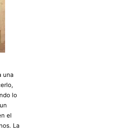
a una
erlo,
ndo lo
aun
n el
nos. La