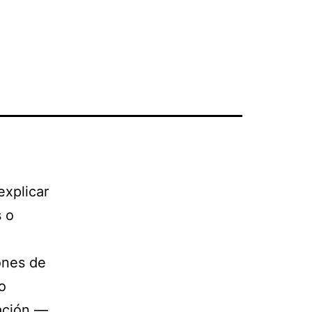
explicar
s o
ones de
vo
nación —