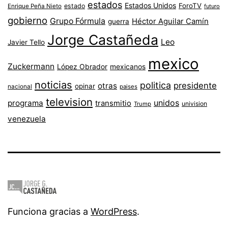
estados
Estados Unidos
ForoTV
estado
Enrique Peña Nieto
futuro
gobierno
Grupo Fórmula
Héctor Aguilar Camín
guerra
Jorge Castañeda
Leo
Javier Tello
mexico
Zuckermann
López Obrador
mexicanos
noticias
politica
presidente
otras
opinar
nacional
paises
television
unidos
programa
transmitio
univision
Trump
venezuela
Funciona gracias a
WordPress
.