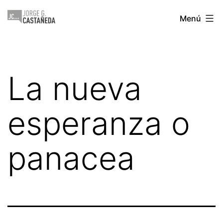
Saltar
Jorge
Menú
al
Castañeda
contenido
La nueva
esperanza o
panacea