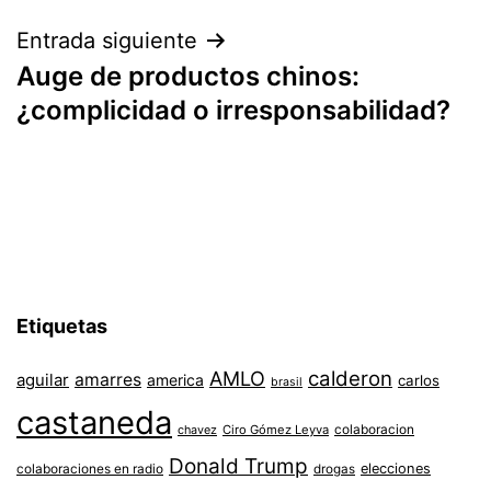
entradas
Entrada siguiente
Auge de productos chinos:
¿complicidad o irresponsabilidad?
Etiquetas
AMLO
calderon
aguilar
amarres
america
carlos
brasil
castaneda
colaboracion
chavez
Ciro Gómez Leyva
Donald Trump
colaboraciones en radio
elecciones
drogas