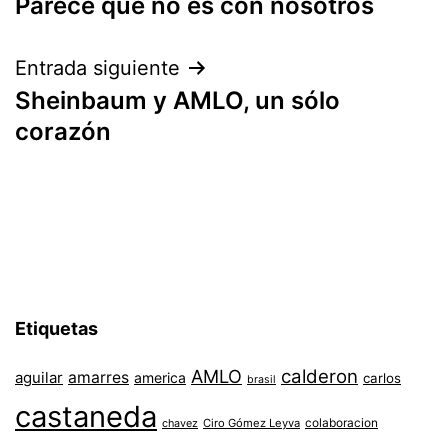
Parece que no es con nosotros
de
entradas
Entrada siguiente
Sheinbaum y AMLO, un sólo
corazón
Etiquetas
AMLO
calderon
aguilar
amarres
america
carlos
brasil
castaneda
colaboracion
chavez
Ciro Gómez Leyva