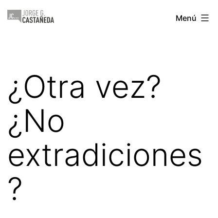
Saltar
Jorge
Menú
al
Castañeda
contenido
¿Otra vez?
¿No
extradiciones
?