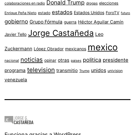
Donald Trump
colaboraciones en radio
elecciones
drogas
estados
Estados Unidos
ForoTV
estado
Enrique Peña Nieto
futuro
gobierno
Grupo Fórmula
Héctor Aguilar Camín
guerra
Jorge Castañeda
Leo
Javier Tello
mexico
Zuckermann
López Obrador
mexicanos
noticias
politica
presidente
otras
opinar
nacional
paises
television
unidos
programa
transmitio
univision
Trump
venezuela
Funciona gracias a
WordPress
.