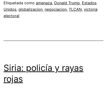
Etiquetada como
amenaza
,
Donald Trump
,
Estados
Unidos
,
globalizacion
,
negociacion
,
TLCAN
,
victoria
electoral
Siria: policía y rayas
rojas