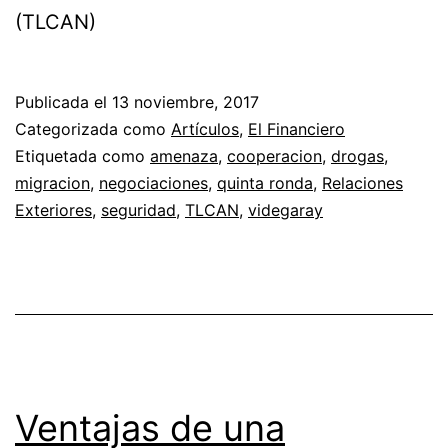
(TLCAN)
Publicada el
13 noviembre, 2017
Categorizada como
Artículos
,
El Financiero
Etiquetada como
amenaza
,
cooperacion
,
drogas
,
migracion
,
negociaciones
,
quinta ronda
,
Relaciones
Exteriores
,
seguridad
,
TLCAN
,
videgaray
Ventajas de una