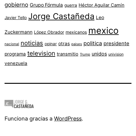
gobierno
Grupo Fórmula
Héctor Aguilar Camín
guerra
Jorge Castañeda
Leo
Javier Tello
mexico
Zuckermann
López Obrador
mexicanos
noticias
politica
presidente
otras
opinar
nacional
paises
television
unidos
programa
transmitio
univision
Trump
venezuela
Funciona gracias a
WordPress
.