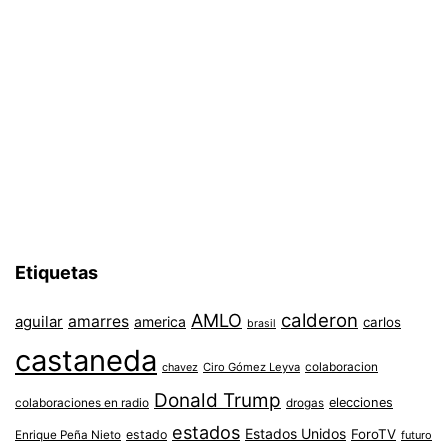
Etiquetas
AMLO
calderon
aguilar
amarres
america
carlos
brasil
castaneda
colaboracion
chavez
Ciro Gómez Leyva
Donald Trump
colaboraciones en radio
elecciones
drogas
estados
Estados Unidos
ForoTV
estado
Enrique Peña Nieto
futuro