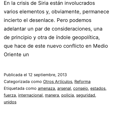
En la crisis de Siria están involucrados
varios elementos y, obviamente, permanece
incierto el desenlace. Pero podemos
adelantar un par de consideraciones, una
de principio y otra de índole geopolítica,
que hace de este nuevo conflicto en Medio
Oriente un
Publicada el
12 septiembre, 2013
Categorizada como
Otros Artículos
,
Reforma
Etiquetada como
amenaza
,
arsenal
,
consejo
,
estados
,
fuerza
,
internacional
,
manera
,
policia
,
seguridad
,
unidos