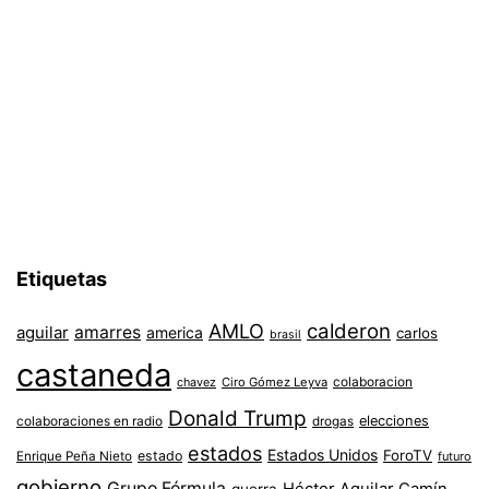
Etiquetas
AMLO
calderon
aguilar
amarres
america
carlos
brasil
castaneda
colaboracion
chavez
Ciro Gómez Leyva
Donald Trump
colaboraciones en radio
elecciones
drogas
estados
Estados Unidos
ForoTV
estado
Enrique Peña Nieto
futuro
gobierno
Grupo Fórmula