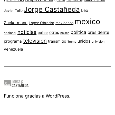
Héctor Aguilar Camín
guerra
Jorge Castañeda
Leo
Javier Tello
mexico
Zuckermann
López Obrador
mexicanos
noticias
politica
presidente
otras
opinar
nacional
paises
television
unidos
programa
transmitio
univision
Trump
venezuela
Funciona gracias a
WordPress
.