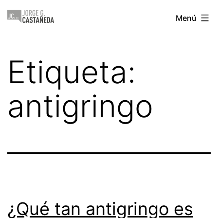
Saltar
Jorge
Menú
al
Castañeda
contenido
Etiqueta:
antigringo
¿Qué tan antigringo es