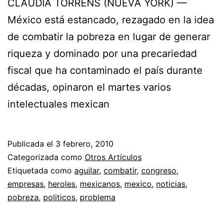
CLAUDIA TORRENS (NUEVA YORK) —
México está estancado, rezagado en la idea
de combatir la pobreza en lugar de generar
riqueza y dominado por una precariedad
fiscal que ha contaminado el país durante
décadas, opinaron el martes varios
intelectuales mexican
Publicada el
3 febrero, 2010
Categorizada como
Otros Artículos
Etiquetada como
aguilar
,
combatir
,
congreso
,
empresas
,
heroles
,
mexicanos
,
mexico
,
noticias
,
pobreza
,
politicos
,
problema