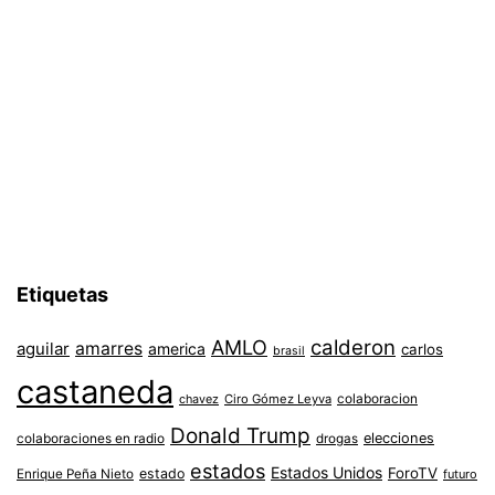
Etiquetas
AMLO
calderon
aguilar
amarres
america
carlos
brasil
castaneda
colaboracion
chavez
Ciro Gómez Leyva
Donald Trump
colaboraciones en radio
elecciones
drogas
estados
Estados Unidos
ForoTV
estado
Enrique Peña Nieto
futuro