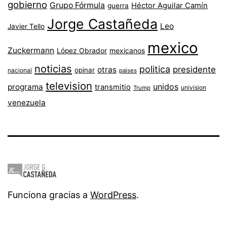
gobierno
Grupo Fórmula
Héctor Aguilar Camín
guerra
Jorge Castañeda
Leo
Javier Tello
mexico
Zuckermann
López Obrador
mexicanos
noticias
politica
presidente
otras
opinar
nacional
paises
television
unidos
programa
transmitio
univision
Trump
venezuela
Funciona gracias a
WordPress
.