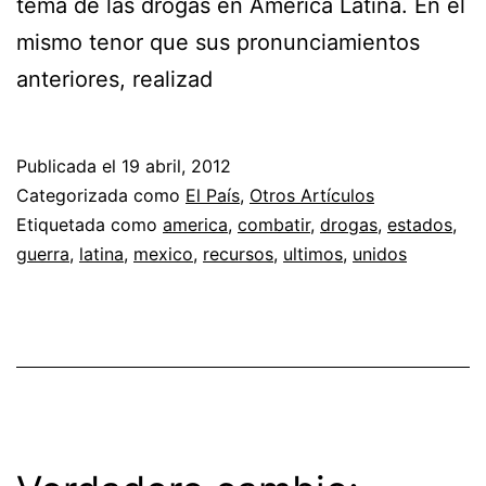
tema de las drogas en América Latina. En el
mismo tenor que sus pronunciamientos
anteriores, realizad
Publicada el
19 abril, 2012
Categorizada como
El País
,
Otros Artículos
Etiquetada como
america
,
combatir
,
drogas
,
estados
,
guerra
,
latina
,
mexico
,
recursos
,
ultimos
,
unidos