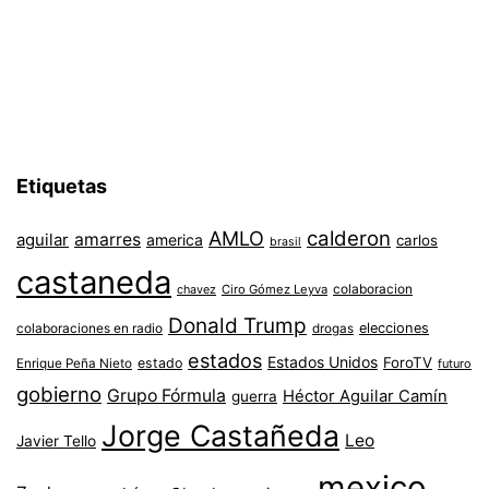
Etiquetas
AMLO
calderon
aguilar
amarres
america
carlos
brasil
castaneda
colaboracion
chavez
Ciro Gómez Leyva
Donald Trump
colaboraciones en radio
elecciones
drogas
estados
Estados Unidos
ForoTV
estado
Enrique Peña Nieto
futuro
gobierno
Grupo Fórmula
Héctor Aguilar Camín
guerra
Jorge Castañeda
Leo
Javier Tello
mexico