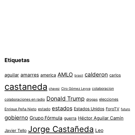
Etiquetas
AMLO
calderon
aguilar
amarres
america
carlos
brasil
castaneda
colaboracion
chavez
Ciro Gómez Leyva
Donald Trump
colaboraciones en radio
elecciones
drogas
estados
Estados Unidos
ForoTV
estado
Enrique Peña Nieto
futuro
gobierno
Grupo Fórmula
Héctor Aguilar Camín
guerra
Jorge Castañeda
Leo
Javier Tello