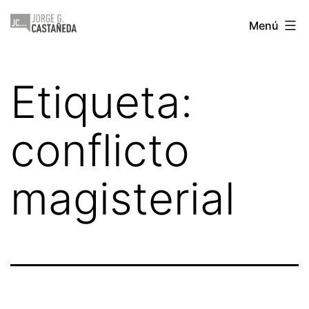
Saltar
Jorge
Menú
al
Castañeda
contenido
Etiqueta:
conflicto
magisterial