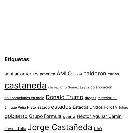
Etiquetas
AMLO
calderon
aguilar
amarres
america
carlos
brasil
castaneda
colaboracion
chavez
Ciro Gómez Leyva
Donald Trump
colaboraciones en radio
elecciones
drogas
estados
Estados Unidos
ForoTV
estado
Enrique Peña Nieto
futuro
gobierno
Grupo Fórmula
Héctor Aguilar Camín
guerra
Jorge Castañeda
Leo
Javier Tello