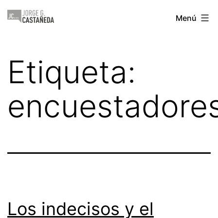
Saltar
Jorge
Menú
al
Castañeda
contenido
Etiqueta:
encuestadore
Los indecisos y el