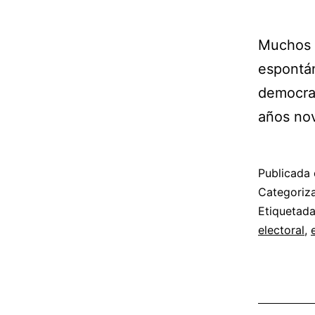
Muchos h
espontán
democrac
años no
Publicada 
Categori
Etiquetad
electoral
,