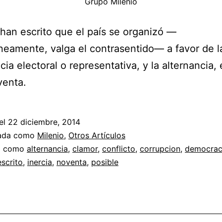
Grupo Milenio
an escrito que el país se organizó —
eamente, valga el contrasentido— a favor de l
ia electoral o representativa, y la alternancia, 
venta.
el
22 diciembre, 2014
zada como
Milenio
,
Otros Artículos
a como
alternancia
,
clamor
,
conflicto
,
corrupcion
,
democrac
escrito
,
inercia
,
noventa
,
posible