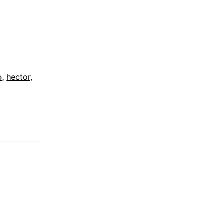
o
,
hector
,