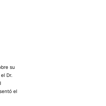
obre su
el Dr.
l
sentó el