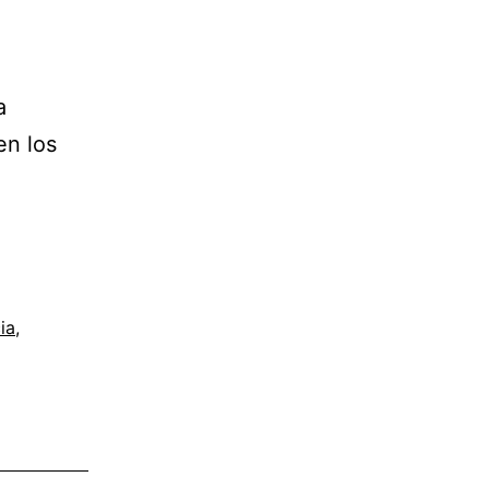
a
en los
ia
,