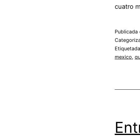
cuatro m
Publicada 
Categori
Etiquetad
mexico
,
q
Ent