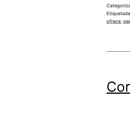
Categori
Etiquetad
ofrece
,
pe
Cor