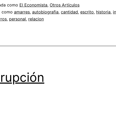
zada como
El Economista
,
Otros Artículos
a como
amarres
,
autobiografia
,
cantidad
,
escrito
,
historia
,
i
rros
,
personal
,
relacion
rupción