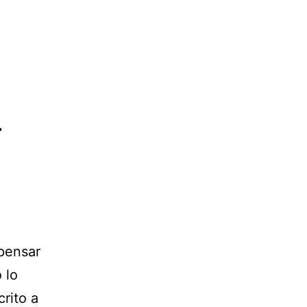
a
 pensar
 lo
rito a