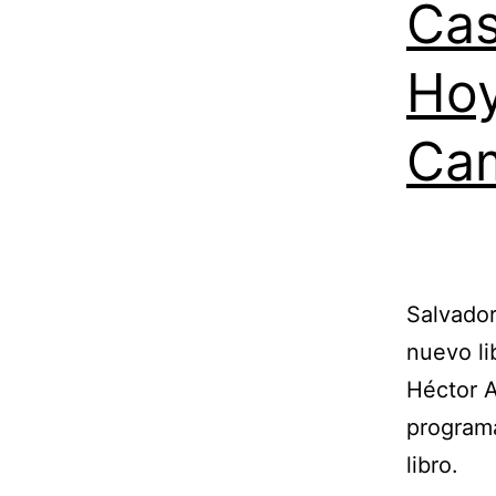
Cas
Hoy
Ca
Salvador
nuevo li
Héctor A
programa
libro.