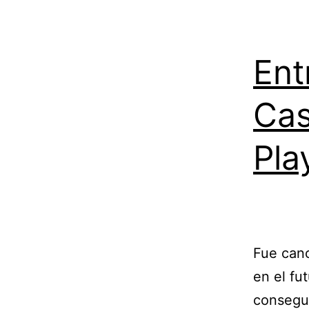
Ent
Cas
Pla
Fue canc
en el fu
consegui