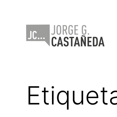
Saltar
al
contenido
Jorge
Castañeda
Etiquet