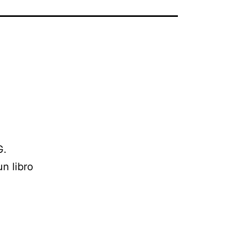
G.
n libro