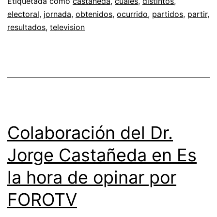
Etiquetada como
castaneda
,
cuales
,
distintos
,
electoral
,
jornada
,
obtenidos
,
ocurrido
,
partidos
,
partir
,
resultados
,
television
Colaboración del Dr.
Jorge Castañeda en Es
la hora de opinar por
FOROTV