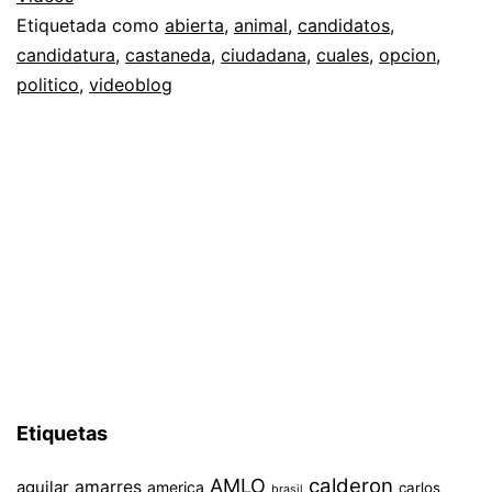
Etiquetada como
abierta
,
animal
,
candidatos
,
candidatura
,
castaneda
,
ciudadana
,
cuales
,
opcion
,
politico
,
videoblog
Etiquetas
AMLO
calderon
aguilar
amarres
america
carlos
brasil