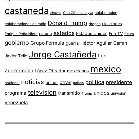
castaneda
colaboracion
chavez
Ciro Gómez Leyva
Donald Trump
colaboraciones en radio
elecciones
drogas
estados
Estados Unidos
ForoTV
estado
Enrique Peña Nieto
futuro
gobierno
Grupo Fórmula
Héctor Aguilar Camín
guerra
Jorge Castañeda
Leo
Javier Tello
mexico
Zuckermann
López Obrador
mexicanos
noticias
politica
presidente
otras
opinar
nacional
paises
television
unidos
programa
transmitio
univision
Trump
venezuela