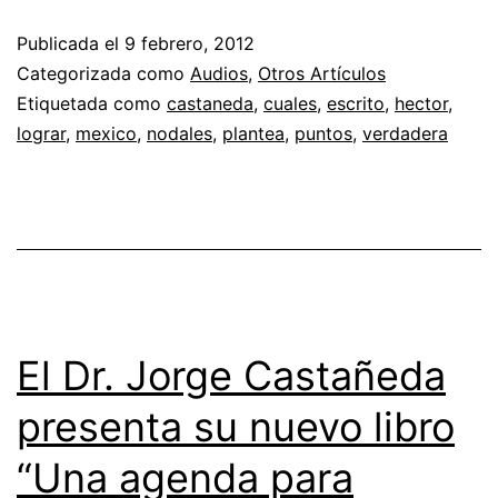
Publicada el
9 febrero, 2012
Categorizada como
Audios
,
Otros Artículos
Etiquetada como
castaneda
,
cuales
,
escrito
,
hector
,
lograr
,
mexico
,
nodales
,
plantea
,
puntos
,
verdadera
El Dr. Jorge Castañeda
presenta su nuevo libro
“Una agenda para