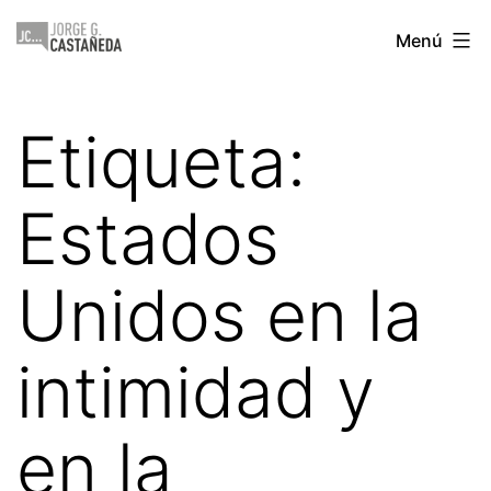
Saltar
Jorge
Menú
al
Castañeda
contenido
Etiqueta:
Estados
Unidos en la
intimidad y
en la