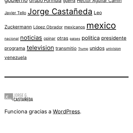
gobierno
Grupo Fórmula
Héctor Aguilar Camín
guerra
Jorge Castañeda
Leo
Javier Tello
mexico
Zuckermann
López Obrador
mexicanos
noticias
politica
presidente
otras
opinar
nacional
paises
television
unidos
programa
transmitio
univision
Trump
venezuela
Funciona gracias a
WordPress
.