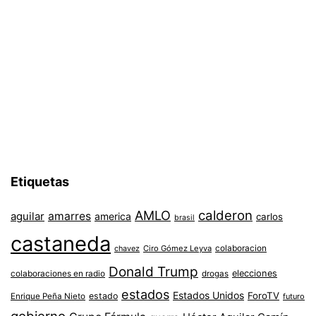
Etiquetas
AMLO
calderon
aguilar
amarres
america
carlos
brasil
castaneda
colaboracion
chavez
Ciro Gómez Leyva
Donald Trump
colaboraciones en radio
elecciones
drogas
estados
Estados Unidos
ForoTV
estado
Enrique Peña Nieto
futuro