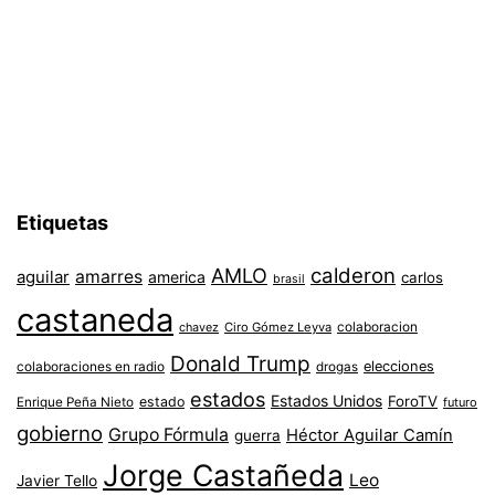
Etiquetas
AMLO
calderon
aguilar
amarres
america
carlos
brasil
castaneda
colaboracion
chavez
Ciro Gómez Leyva
Donald Trump
colaboraciones en radio
elecciones
drogas
estados
Estados Unidos
ForoTV
estado
Enrique Peña Nieto
futuro
gobierno
Grupo Fórmula
Héctor Aguilar Camín
guerra
Jorge Castañeda
Leo
Javier Tello