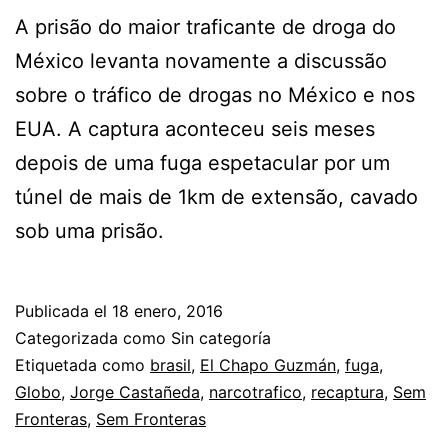
A prisão do maior traficante de droga do
México levanta novamente a discussão
sobre o tráfico de drogas no México e nos
EUA. A captura aconteceu seis meses
depois de uma fuga espetacular por um
túnel de mais de 1km de extensão, cavado
sob uma prisão.
Publicada el
18 enero, 2016
Categorizada como Sin categoría
Etiquetada como
brasil
,
El Chapo Guzmán
,
fuga
,
Globo
,
Jorge Castañeda
,
narcotrafico
,
recaptura
,
Sem
Fronteras
,
Sem Fronteras