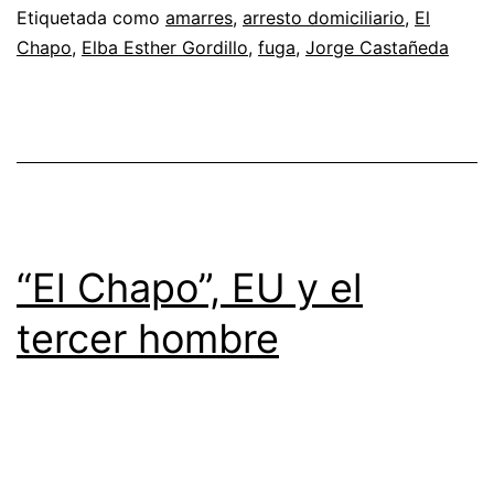
Etiquetada como
amarres
,
arresto domiciliario
,
El
Chapo
,
Elba Esther Gordillo
,
fuga
,
Jorge Castañeda
“El Chapo”, EU y el
tercer hombre