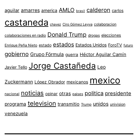
AMLO
calderon
aguilar
amarres
america
carlos
brasil
castaneda
colaboracion
chavez
Ciro Gómez Leyva
Donald Trump
colaboraciones en radio
elecciones
drogas
estados
Estados Unidos
ForoTV
estado
Enrique Peña Nieto
futuro
gobierno
Grupo Fórmula
Héctor Aguilar Camín
guerra
Jorge Castañeda
Leo
Javier Tello
mexico
Zuckermann
López Obrador
mexicanos
noticias
politica
presidente
otras
opinar
nacional
paises
television
unidos
programa
transmitio
univision
Trump
venezuela