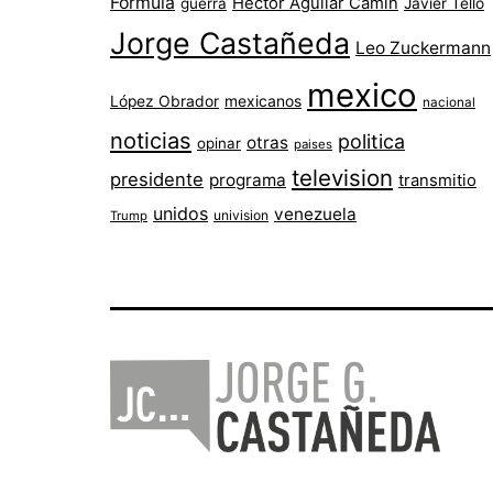
Fórmula
Héctor Aguilar Camín
guerra
Javier Tello
Jorge Castañeda
Leo Zuckermann
mexico
López Obrador
mexicanos
nacional
noticias
politica
otras
opinar
paises
television
presidente
programa
transmitio
unidos
venezuela
univision
Trump