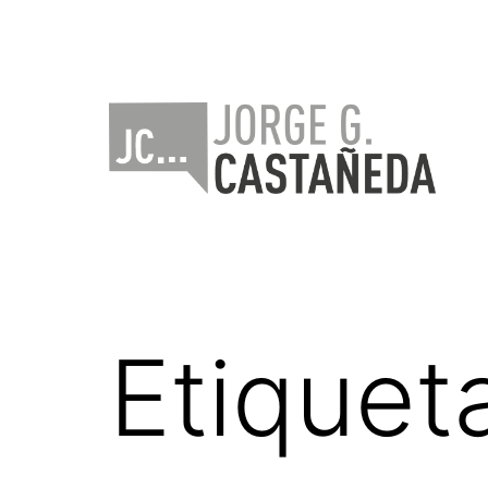
Saltar
al
contenido
Jorge
Castañeda
Etiquet