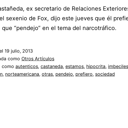
stañeda, ex secretario de Relaciones Exteriore
el sexenio de Fox, dijo este jueves que él prefi
a que “pendejo” en el tema del narcotráfico.
el
19 julio, 2013
zada como
Otros Artículos
a como
autenticos
,
castaneda
,
estamos
,
hipocrita
,
imbecile
on
,
norteamericana
,
otras
,
pendejo
,
prefiero
,
sociedad