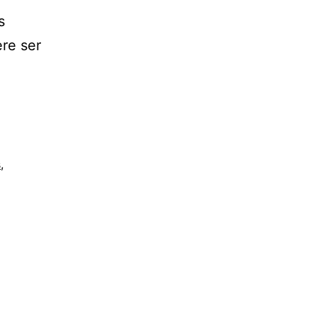
s
ere ser
s
,