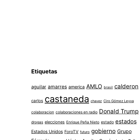
Etiquetas
AMLO
calderon
aguilar
amarres
america
brasil
castaneda
carlos
chavez
Ciro Gómez Leyva
Donald Trump
colaboracion
colaboraciones en radio
estados
elecciones
estado
drogas
Enrique Peña Nieto
gobierno
Grupo
Estados Unidos
ForoTV
futuro