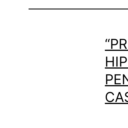
“PR
HI
PE
CA