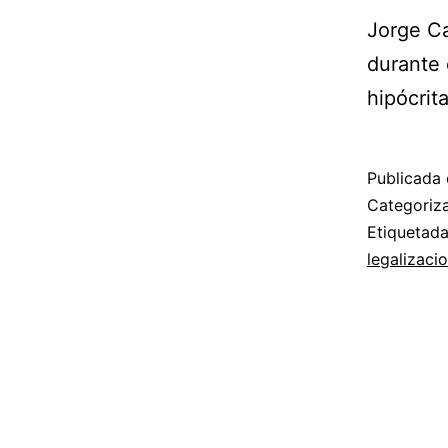
Jorge Ca
durante 
hipócrit
Publicada 
Categori
Etiquetad
legalizaci