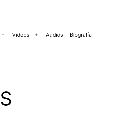
Videos
Audios
Biografía
Abrir
Abrir
menú
menú
es