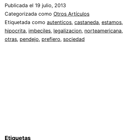
Publicada el
19 julio, 2013
Categorizada como
Otros Artículos
Etiquetada como
autenticos
,
castaneda
,
estamos
,
hipocrita
,
imbeciles
,
legalizacion
,
norteamericana
,
otras
,
pendejo
,
prefiero
,
sociedad
Etiquetas