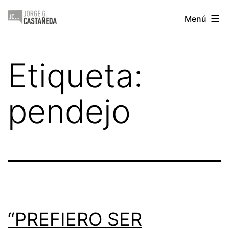
Saltar
Jorge
Menú
al
Castañeda
contenido
Etiqueta:
pendejo
“PREFIERO SER