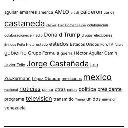
AMLO
calderon
aguilar
amarres
america
carlos
brasil
castaneda
colaboracion
chavez
Ciro Gómez Leyva
Donald Trump
colaboraciones en radio
elecciones
drogas
estados
Estados Unidos
ForoTV
estado
Enrique Peña Nieto
futuro
gobierno
Grupo Fórmula
Héctor Aguilar Camín
guerra
Jorge Castañeda
Leo
Javier Tello
mexico
Zuckermann
López Obrador
mexicanos
noticias
politica
presidente
otras
opinar
nacional
paises
television
unidos
programa
transmitio
univision
Trump
venezuela