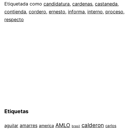
Etiquetada como
candidatura
,
cardenas
,
castaneda
,
contienda
,
cordero
,
ernesto
,
informa
,
interno
,
proceso
,
respecto
Etiquetas
AMLO
calderon
aguilar
amarres
america
carlos
brasil