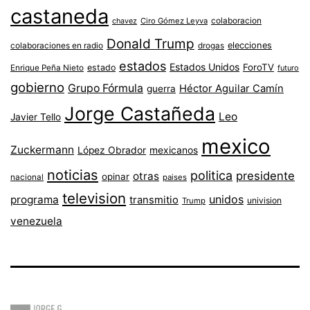
castaneda
colaboracion
chavez
Ciro Gómez Leyva
Donald Trump
colaboraciones en radio
elecciones
drogas
estados
Estados Unidos
ForoTV
estado
Enrique Peña Nieto
futuro
gobierno
Grupo Fórmula
Héctor Aguilar Camín
guerra
Jorge Castañeda
Leo
Javier Tello
mexico
Zuckermann
López Obrador
mexicanos
noticias
politica
presidente
otras
opinar
nacional
paises
television
unidos
programa
transmitio
univision
Trump
venezuela