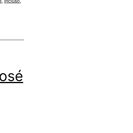
e
,
incluso
,
José