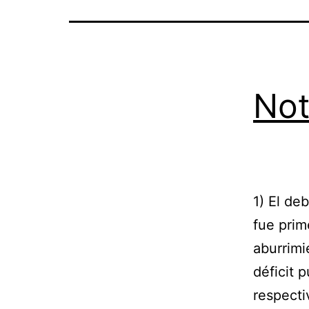
Not
1) El de
fue prim
aburrimi
déficit 
respectiv