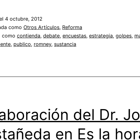
el
4 octubre, 2012
zada como
Otros Artículos
,
Reforma
a como
contienda
,
debate
,
encuestas
,
estrategia
,
golpes
,
m
ente
,
publico
,
romney
,
sustancia
aboración del Dr. J
tañeda en Es la hor