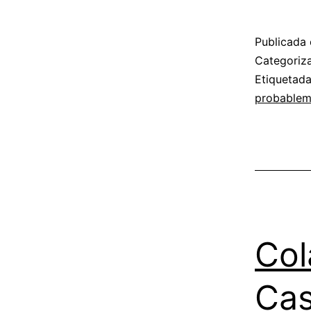
Publicada 
Categori
Etiquetad
probablem
Col
Cas