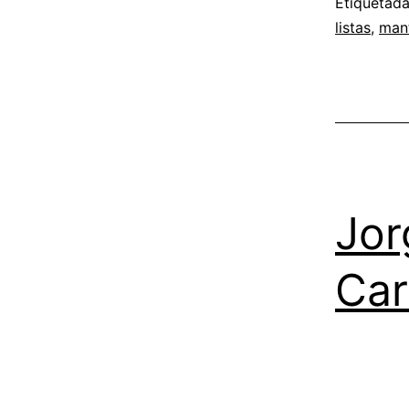
Etiquetad
listas
,
man
Jor
Ca