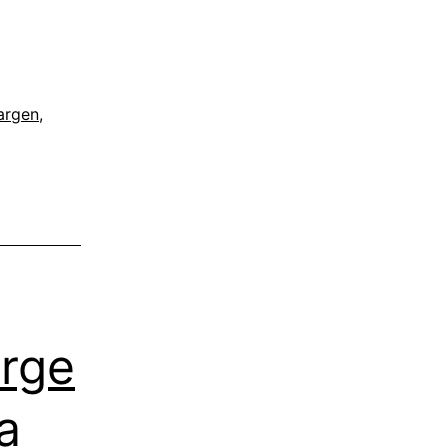
argen
,
orge
a