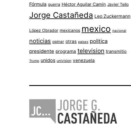
Fórmula
Héctor Aguilar Camín
guerra
Javier Tello
Jorge Castañeda
Leo Zuckermann
mexico
López Obrador
mexicanos
nacional
noticias
politica
otras
opinar
paises
television
presidente
programa
transmitio
unidos
venezuela
univision
Trump