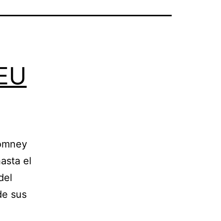
 EU
Romney
asta el
del
de sus