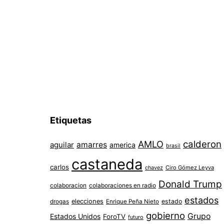
Etiquetas
AMLO
calderon
aguilar
amarres
america
brasil
castaneda
carlos
chavez
Ciro Gómez Leyva
Donald Trump
colaboracion
colaboraciones en radio
estados
elecciones
estado
drogas
Enrique Peña Nieto
gobierno
Grupo
Estados Unidos
ForoTV
futuro