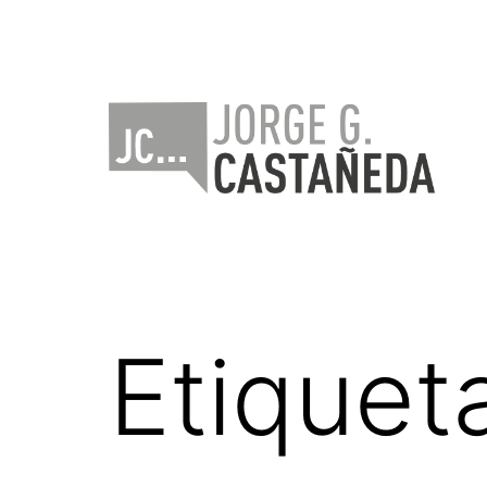
Saltar
al
contenido
Jorge
Castañeda
Etiquet