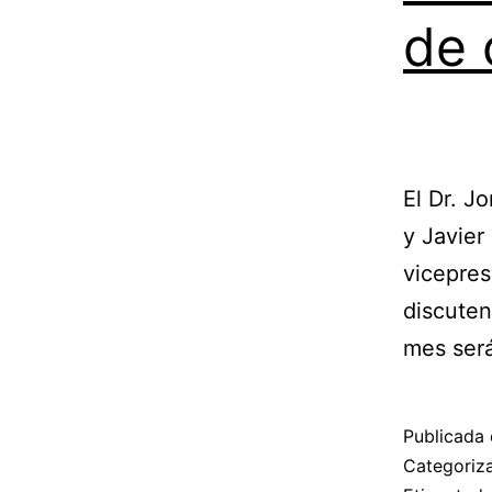
de 
El Dr. J
y Javier
vicepres
discuten
mes ser
Publicada 
Categori