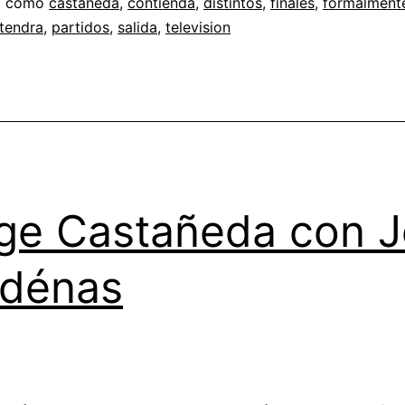
a como
castaneda
,
contienda
,
distintos
,
finales
,
formalment
tendra
,
partidos
,
salida
,
television
ge Castañeda con 
rdénas