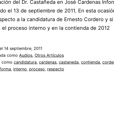
ción del Dr. Castañeda en José Cardenas Info
ido el 13 de septiembre de 2011. En esta ocasión
specto a la candidatura de Ernesto Cordero y si
 el proceso interno y en la contienda de 2012
el
14 septiembre, 2011
zada como
Audios
,
Otros Artículos
a como
candidatura
,
cardenas
,
castaneda
,
contienda
,
corde
nforma
,
interno
,
proceso
,
respecto