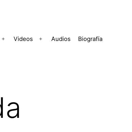
Videos
Audios
Biografía
Abrir
Abrir
menú
menú
da