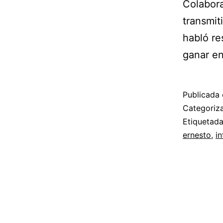
Colabora
transmit
habló re
ganar en
Publicada 
Categori
Etiquetad
ernesto
,
i