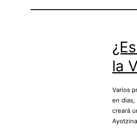
¿Es
la 
Varios p
en días
creará u
Ayotzina