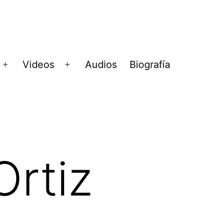
Videos
Audios
Biografía
Abrir
Abrir
menú
menú
Ortiz