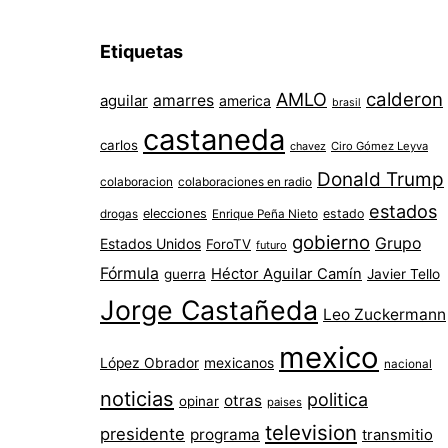
Etiquetas
AMLO
calderon
aguilar
amarres
america
brasil
castaneda
carlos
chavez
Ciro Gómez Leyva
Donald Trump
colaboracion
colaboraciones en radio
estados
elecciones
estado
drogas
Enrique Peña Nieto
gobierno
Grupo
Estados Unidos
ForoTV
futuro
Fórmula
Héctor Aguilar Camín
guerra
Javier Tello
Jorge Castañeda
Leo Zuckermann
mexico
López Obrador
mexicanos
nacional
noticias
politica
otras
opinar
paises
television
presidente
programa
transmitio