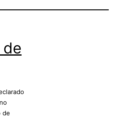
 de
eclarado
rno
o de