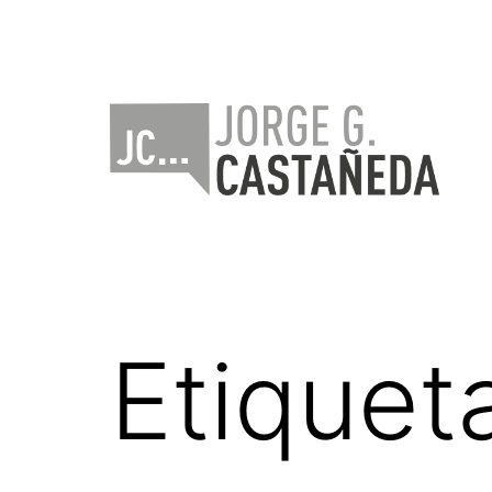
Saltar
al
contenido
Jorge
Castañeda
Etiquet