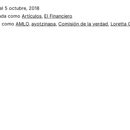
el
5 octubre, 2018
zada como
Artículos
,
El Financiero
a como
AMLO
,
ayotzinapa
,
Comisión de la verdad
,
Loretta 