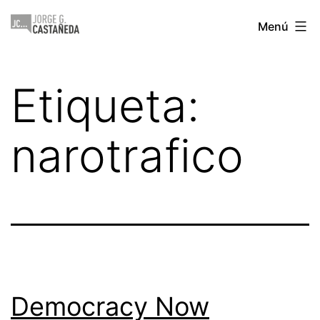
Saltar
Jorge
Menú
al
Castañeda
contenido
Etiqueta:
narotrafico
Democracy Now