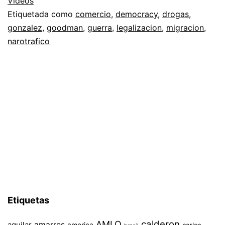
Videos
Etiquetada como
comercio
,
democracy
,
drogas
,
gonzalez
,
goodman
,
guerra
,
legalizacion
,
migracion
,
narotrafico
Etiquetas
AMLO
calderon
aguilar
amarres
america