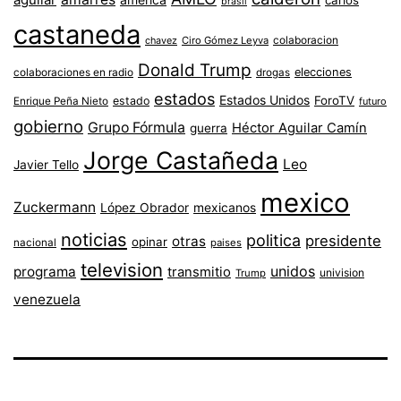
carlos
brasil
castaneda
colaboracion
chavez
Ciro Gómez Leyva
Donald Trump
colaboraciones en radio
elecciones
drogas
estados
Estados Unidos
ForoTV
estado
Enrique Peña Nieto
futuro
gobierno
Grupo Fórmula
Héctor Aguilar Camín
guerra
Jorge Castañeda
Leo
Javier Tello
mexico
Zuckermann
López Obrador
mexicanos
noticias
politica
presidente
otras
opinar
nacional
paises
television
unidos
programa
transmitio
univision
Trump
venezuela