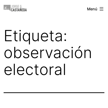
Saltar
Jorge
Menú
al
Castañeda
contenido
Etiqueta:
observación
electoral