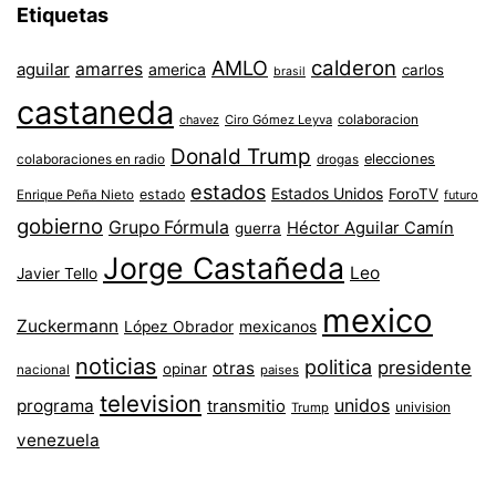
Etiquetas
AMLO
calderon
aguilar
amarres
america
carlos
brasil
castaneda
colaboracion
chavez
Ciro Gómez Leyva
Donald Trump
colaboraciones en radio
elecciones
drogas
estados
Estados Unidos
ForoTV
estado
Enrique Peña Nieto
futuro
gobierno
Grupo Fórmula
Héctor Aguilar Camín
guerra
Jorge Castañeda
Leo
Javier Tello
mexico
Zuckermann
López Obrador
mexicanos
noticias
politica
presidente
otras
opinar
nacional
paises
television
unidos
programa
transmitio
univision
Trump
venezuela