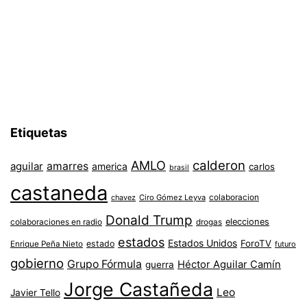
Etiquetas
AMLO
calderon
aguilar
amarres
america
carlos
brasil
castaneda
colaboracion
chavez
Ciro Gómez Leyva
Donald Trump
colaboraciones en radio
elecciones
drogas
estados
Estados Unidos
ForoTV
estado
Enrique Peña Nieto
futuro
gobierno
Grupo Fórmula
Héctor Aguilar Camín
guerra
Jorge Castañeda
Leo
Javier Tello