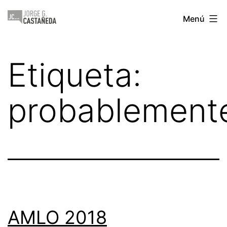
Saltar
Jorge
Menú
al
Castañeda
contenido
Etiqueta:
probablement
AMLO 2018