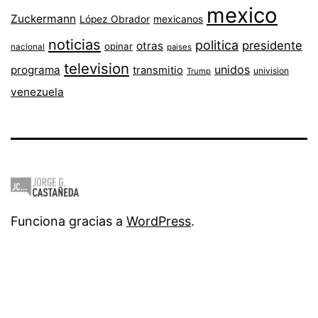
mexico
Zuckermann
López Obrador
mexicanos
noticias
politica
presidente
otras
opinar
nacional
paises
television
unidos
programa
transmitio
univision
Trump
venezuela
Funciona gracias a
WordPress
.