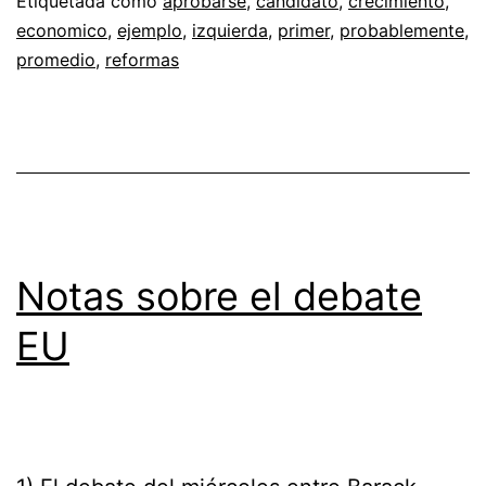
Etiquetada como
aprobarse
,
candidato
,
crecimiento
,
economico
,
ejemplo
,
izquierda
,
primer
,
probablemente
,
promedio
,
reformas
Notas sobre el debate
EU