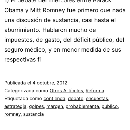
1) El debate del miércoles entre Barack
Obama y Mitt Romney fue primero que nada
una discusión de sustancia, casi hasta el
aburrimiento. Hablaron mucho de
impuestos, de gasto, del déficit público, del
seguro médico, y en menor medida de sus
respectivas fi
Publicada el
4 octubre, 2012
Categorizada como
Otros Artículos
,
Reforma
Etiquetada como
contienda
,
debate
,
encuestas
,
estrategia
,
golpes
,
margen
,
probablemente
,
publico
,
romney
,
sustancia