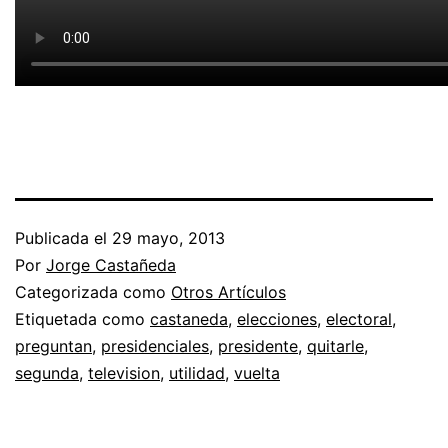
Publicada el
29 mayo, 2013
Por
Jorge Castañeda
Categorizada como
Otros Artículos
Etiquetada como
castaneda
,
elecciones
,
electoral
,
preguntan
,
presidenciales
,
presidente
,
quitarle
,
segunda
,
television
,
utilidad
,
vuelta