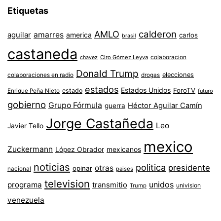
Etiquetas
AMLO
calderon
aguilar
amarres
america
carlos
brasil
castaneda
colaboracion
chavez
Ciro Gómez Leyva
Donald Trump
colaboraciones en radio
elecciones
drogas
estados
Estados Unidos
ForoTV
estado
Enrique Peña Nieto
futuro
gobierno
Grupo Fórmula
Héctor Aguilar Camín
guerra
Jorge Castañeda
Leo
Javier Tello
mexico
Zuckermann
López Obrador
mexicanos
noticias
politica
presidente
otras
opinar
nacional
paises
television
unidos
programa
transmitio
univision
Trump
venezuela