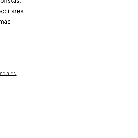
oristas.
lecciones
 más
nciales
,