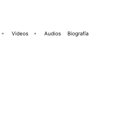
Videos
Audios
Biografía
Abrir
Abrir
menú
menú