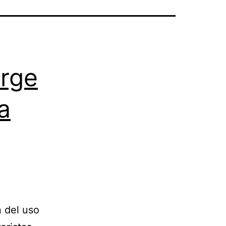
orge
a
 del uso