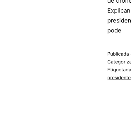
de drone
Explican
presiden
pode
Publicada 
Categori
Etiquetad
presidente