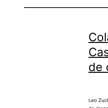
Col
Cas
de 
Leo Zuck