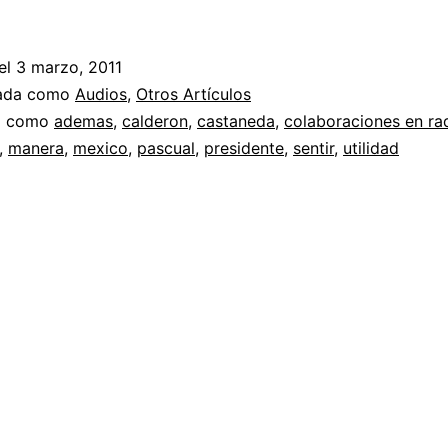
el
3 marzo, 2011
zada como
Audios
,
Otros Artículos
a como
ademas
,
calderon
,
castaneda
,
colaboraciones en ra
,
manera
,
mexico
,
pascual
,
presidente
,
sentir
,
utilidad