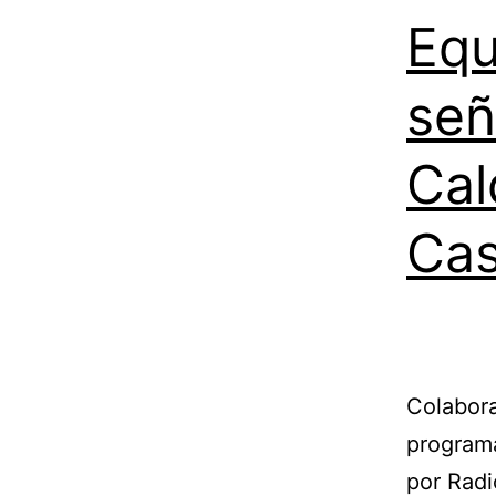
Equ
señ
Cal
Ca
Colabora
programa
por Radi