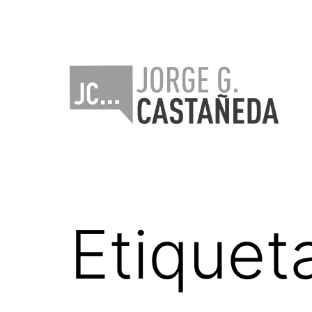
Saltar
al
contenido
Jorge
Castañeda
Etiquet