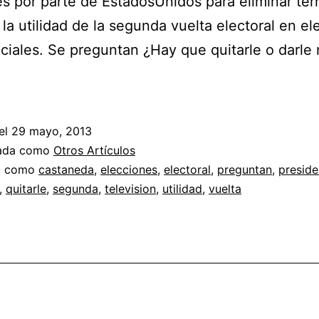
s por parte de EstadosUnidos para eliminar terr
 la utilidad de la segunda vuelta electoral en e
ciales. Se preguntan ¿Hay que quitarle o darle
el
29 mayo, 2013
zada como
Otros Artículos
a como
castaneda
,
elecciones
,
electoral
,
preguntan
,
preside
,
quitarle
,
segunda
,
television
,
utilidad
,
vuelta