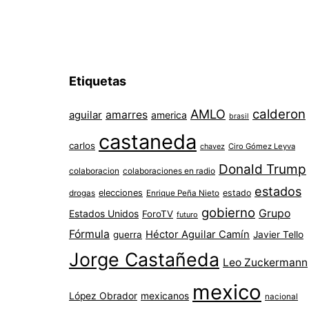
Etiquetas
AMLO
calderon
aguilar
amarres
america
brasil
castaneda
carlos
chavez
Ciro Gómez Leyva
Donald Trump
colaboracion
colaboraciones en radio
estados
elecciones
estado
drogas
Enrique Peña Nieto
gobierno
Grupo
Estados Unidos
ForoTV
futuro
Fórmula
Héctor Aguilar Camín
guerra
Javier Tello
Jorge Castañeda
Leo Zuckermann
mexico
López Obrador
mexicanos
nacional