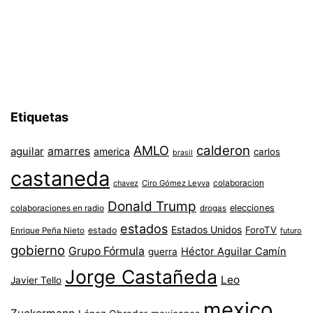
Etiquetas
AMLO
calderon
aguilar
amarres
america
carlos
brasil
castaneda
colaboracion
chavez
Ciro Gómez Leyva
Donald Trump
colaboraciones en radio
elecciones
drogas
estados
Estados Unidos
ForoTV
estado
Enrique Peña Nieto
futuro
gobierno
Grupo Fórmula
Héctor Aguilar Camín
guerra
Jorge Castañeda
Leo
Javier Tello
mexico