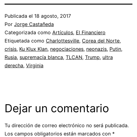
Publicada el
18 agosto, 2017
Por
Jorge Castañeda
Categorizada como
Artículos
,
El Financiero
Etiquetada como
Charlottesville
,
Corea del Norte
,
crisis
,
Ku Klux Klan
,
negociaciones
,
neonazis
,
Putin
,
Rusia
,
supremacía blanca
,
TLCAN
,
Trump
,
ultra
derecha
,
Virginia
Dejar un comentario
Tu dirección de correo electrónico no será publicada.
Los campos obligatorios están marcados con
*