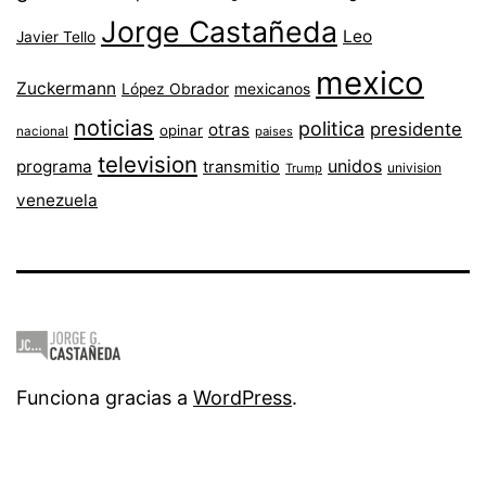
Jorge Castañeda
Leo
Javier Tello
mexico
Zuckermann
López Obrador
mexicanos
noticias
politica
presidente
otras
opinar
nacional
paises
television
unidos
programa
transmitio
univision
Trump
venezuela
Funciona gracias a
WordPress
.