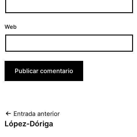
Web
Navegación
Entrada anterior
López-Dóriga
de