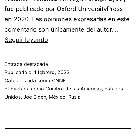
fue publicado por Oxford UniversityPress
en 2020. Las opiniones expresadas en este
comentario son únicamente del autor.…
Para
Seguir leyendo
Biden,
lo
Entrada destacada
más
Publicada el
1 febrero, 2022
peligroso
Categorizada como
CNNE
Etiquetada como
Cumbre de las Américas
,
Estados
vendrá
Unidos
,
Joe Biden
,
México
,
Rusia
de
afuera
de
la