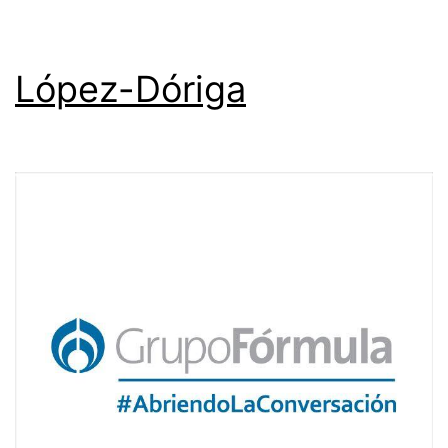
casa
López-Dóriga