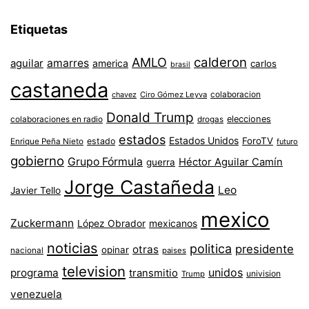
Etiquetas
AMLO
calderon
aguilar
amarres
america
carlos
brasil
castaneda
colaboracion
chavez
Ciro Gómez Leyva
Donald Trump
colaboraciones en radio
elecciones
drogas
estados
Estados Unidos
ForoTV
estado
Enrique Peña Nieto
futuro
gobierno
Grupo Fórmula
Héctor Aguilar Camín
guerra
Jorge Castañeda
Leo
Javier Tello
mexico
Zuckermann
López Obrador
mexicanos
noticias
politica
presidente
otras
opinar
nacional
paises
television
unidos
programa
transmitio
univision
Trump
venezuela