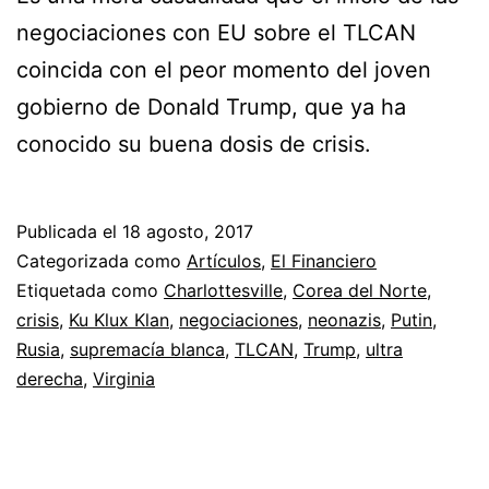
negociaciones con EU sobre el TLCAN
coincida con el peor momento del joven
gobierno de Donald Trump, que ya ha
conocido su buena dosis de crisis.
Publicada el
18 agosto, 2017
Categorizada como
Artículos
,
El Financiero
Etiquetada como
Charlottesville
,
Corea del Norte
,
crisis
,
Ku Klux Klan
,
negociaciones
,
neonazis
,
Putin
,
Rusia
,
supremacía blanca
,
TLCAN
,
Trump
,
ultra
derecha
,
Virginia