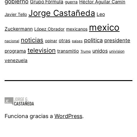
gobierno
Grupo Fórmula
Héctor Aguilar Camín
guerra
Jorge Castañeda
Leo
Javier Tello
mexico
Zuckermann
López Obrador
mexicanos
noticias
politica
presidente
otras
opinar
nacional
paises
television
unidos
programa
transmitio
univision
Trump
venezuela
Funciona gracias a
WordPress
.