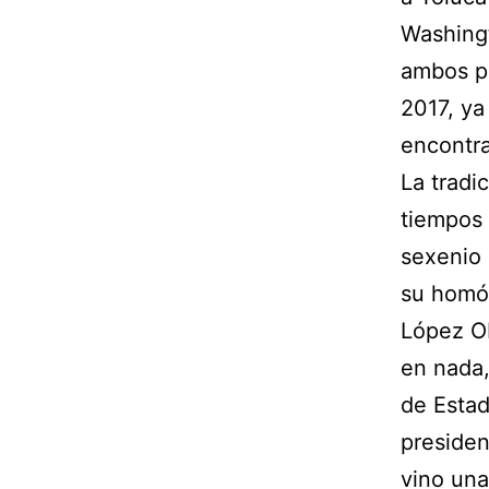
Washingt
ambos p
2017, ya
encontra
La tradi
tiempos 
sexenio 
su homól
López Ob
en nada,
de Estad
presiden
vino una