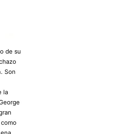
to de su
echazo
n. Son
 la
 George
gran
o como
uena