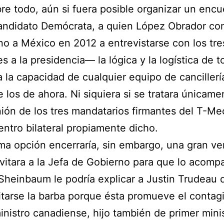
re todo, aún si fuera posible organizar un encu
candidato Demócrata, a quien López Obrador c
no a México en 2012 a entrevistarse con los tre
es a la presidencia— la lógica y la logística de 
a la capacidad de cualquier equipo de cancillería
e los de ahora. Ni siquiera si se tratara únicam
ión de los tres mandatarios firmantes del T-Me
ntro bilateral propiamente dicho.
ima opción encerraría, sin embargo, una gran ven
itara a la Jefa de Gobierno para que lo acomp
Sheinbaum le podría explicar a Justin Trudeau 
tarse la barba porque ésta promueve el contagi
inistro canadiense, hijo también de primer minis