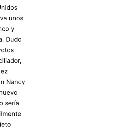
Unidos
 va unos
nco y
ía. Dudo
votos
iliador,
pez
on Nancy
 nuevo
o sería
cilmente
ieto