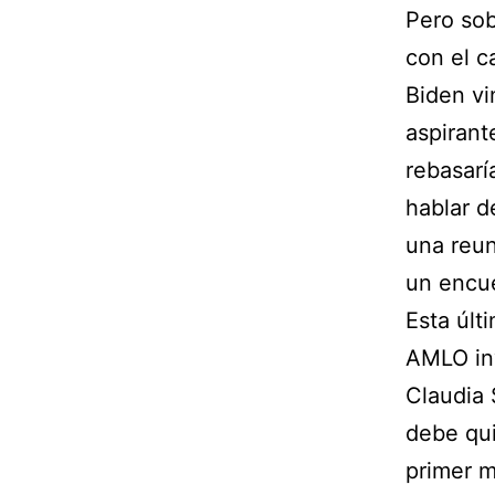
Pero sob
con el 
Biden vi
aspirant
rebasarí
hablar d
una reun
un encue
Esta últ
AMLO inv
Claudia 
debe qui
primer m