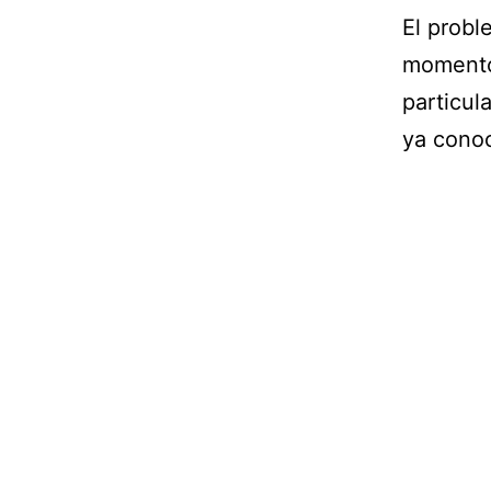
El probl
momento
particul
ya conoc