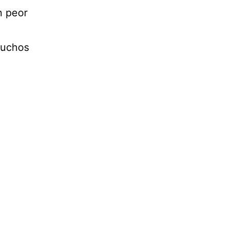
n peor
muchos