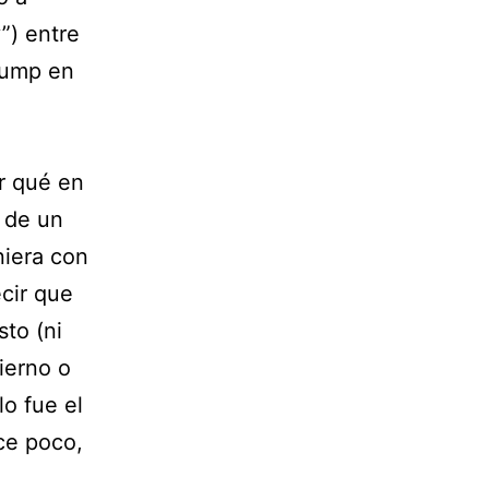
”) entre
rump en
ir qué en
 de un
niera con
cir que
to (ni
bierno o
lo fue el
ce poco,