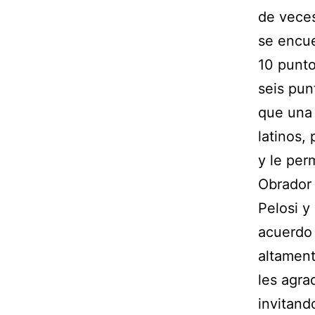
de veces
se encue
10 punto
seis pun
que una 
latinos, 
y le per
Obrador
Pelosi y
acuerdo 
altament
les agra
invitand