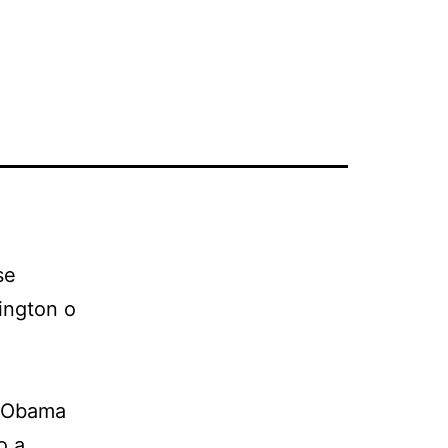
se
ington o
e Obama
o a