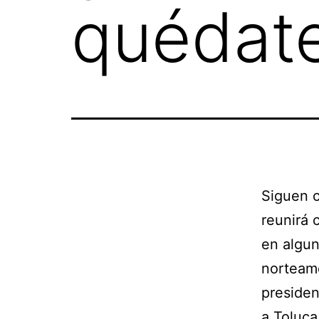
quédate
Siguen c
reunirá 
en algun
norteame
presiden
a Toluca