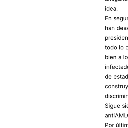
idea.
En segun
han des
presiden
todo lo 
bien a l
infectad
de estad
construy
discrimi
Sigue si
antiAML
Por últi