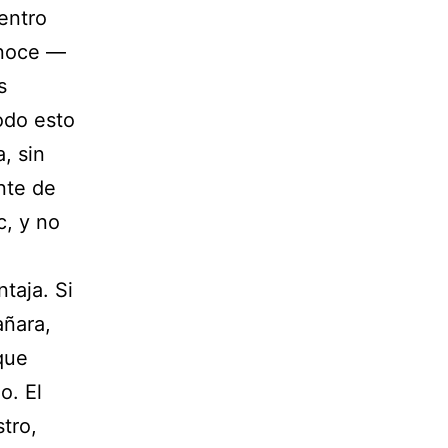
entro
onoce —
s
todo esto
, sin
ente de
c, y no
taja. Si
añara,
que
o. El
tro,