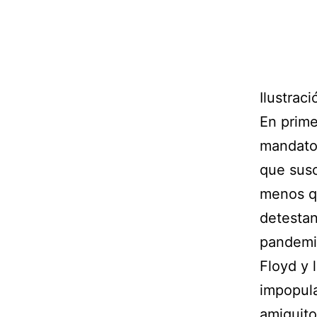
Ilustraci
En prime
mandato,
que susc
menos qu
detestan
pandemia
Floyd y 
impopula
amiguit