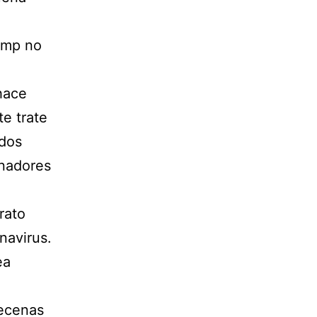
ump no
 hace
te trate
ados
rnadores
rato
navirus.
ea
decenas