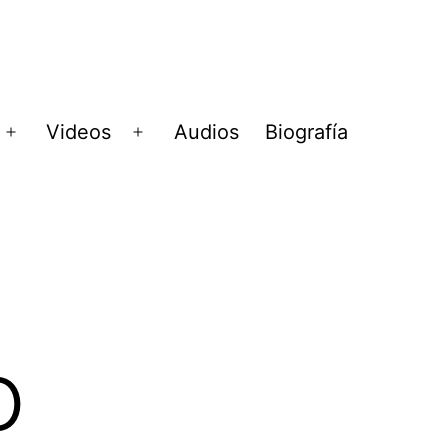
Videos
Audios
Biografía
Abrir
Abrir
menú
menú
o