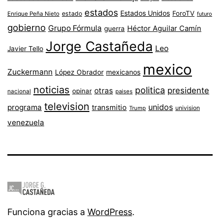
estados
Estados Unidos
ForoTV
estado
Enrique Peña Nieto
futuro
gobierno
Grupo Fórmula
Héctor Aguilar Camín
guerra
Jorge Castañeda
Leo
Javier Tello
mexico
Zuckermann
López Obrador
mexicanos
noticias
politica
presidente
otras
opinar
nacional
paises
television
unidos
programa
transmitio
univision
Trump
venezuela
Funciona gracias a
WordPress
.