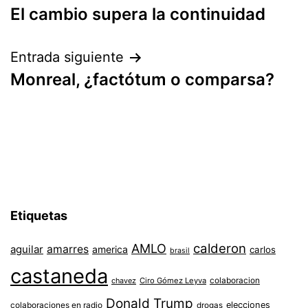
El cambio supera la continuidad
de
entradas
Entrada siguiente
Monreal, ¿factótum o comparsa?
Etiquetas
AMLO
calderon
aguilar
amarres
america
carlos
brasil
castaneda
colaboracion
chavez
Ciro Gómez Leyva
Donald Trump
colaboraciones en radio
elecciones
drogas