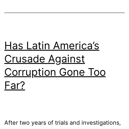
rosa:
un
giro
a
Has Latin America’s
la
izquierda
Crusade Against
Corruption Gone Too
Far?
After two years of trials and investigations,