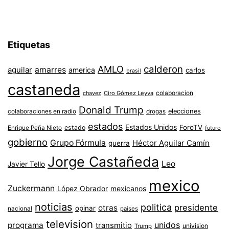
Etiquetas
AMLO
calderon
aguilar
amarres
america
carlos
brasil
castaneda
colaboracion
chavez
Ciro Gómez Leyva
Donald Trump
colaboraciones en radio
elecciones
drogas
estados
Estados Unidos
ForoTV
estado
Enrique Peña Nieto
futuro
gobierno
Grupo Fórmula
Héctor Aguilar Camín
guerra
Jorge Castañeda
Leo
Javier Tello
mexico
Zuckermann
López Obrador
mexicanos
noticias
politica
presidente
otras
opinar
nacional
paises
television
unidos
programa
transmitio
univision
Trump