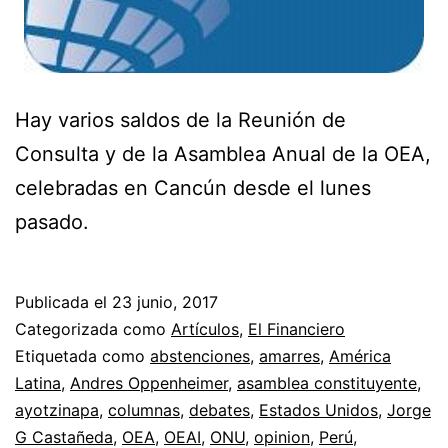
Hay varios saldos de la Reunión de
Consulta y de la Asamblea Anual de la OEA,
celebradas en Cancún desde el lunes
pasado.
Publicada el
23 junio, 2017
Categorizada como
Artículos
,
El Financiero
Etiquetada como
abstenciones
,
amarres
,
América
Latina
,
Andres Oppenheimer
,
asamblea constituyente
,
ayotzinapa
,
columnas
,
debates
,
Estados Unidos
,
Jorge
G Castañeda
,
OEA
,
OEAI
,
ONU
,
opinion
,
Perú
,