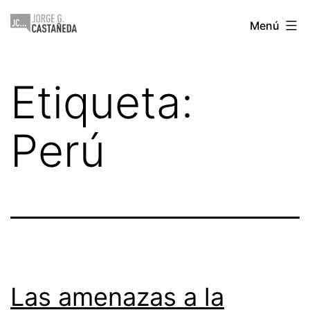
Saltar
Jorge
Menú
al
Castañeda
contenido
Etiqueta:
Perú
Las amenazas a la