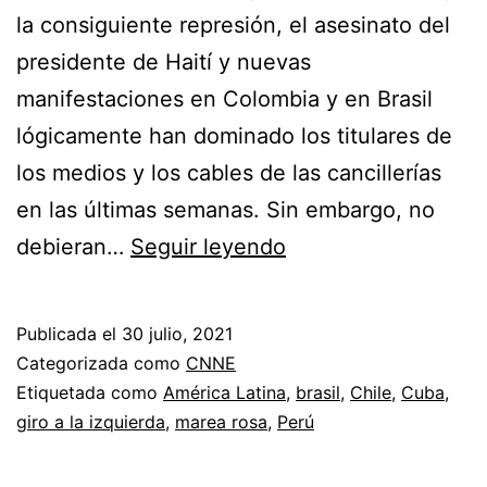
la consiguiente represión, el asesinato del
presidente de Haití y nuevas
manifestaciones en Colombia y en Brasil
lógicamente han dominado los titulares de
los medios y los cables de las cancillerías
en las últimas semanas. Sin embargo, no
Llega
debieran…
Seguir leyendo
una
nueva
Publicada el
30 julio, 2021
versión
Categorizada como
CNNE
de
Etiquetada como
América Latina
,
brasil
,
Chile
,
Cuba
,
giro a la izquierda
,
marea rosa
,
Perú
la
marea