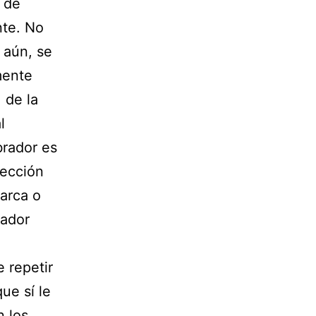
s de
nte. No
 aún, se
mente
 de la
l
brador es
lección
arca o
vador
 repetir
ue sí le
n los