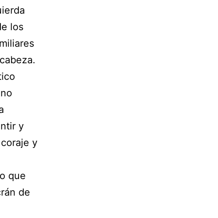
uierda
de los
miliares
 cabeza.
tico
 no
a
ntir y
coraje y
lo que
crán de