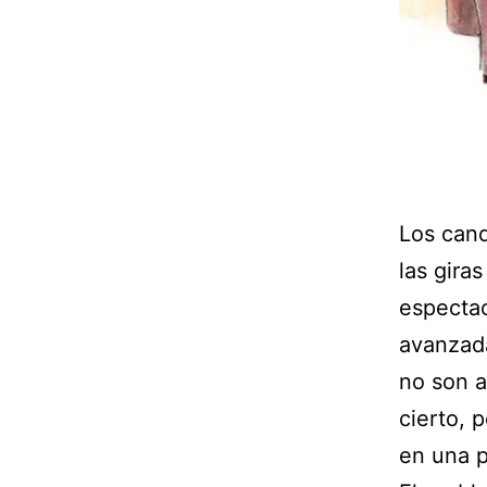
Los cand
las gira
espectac
avanzada
no son a
cierto, 
en una p