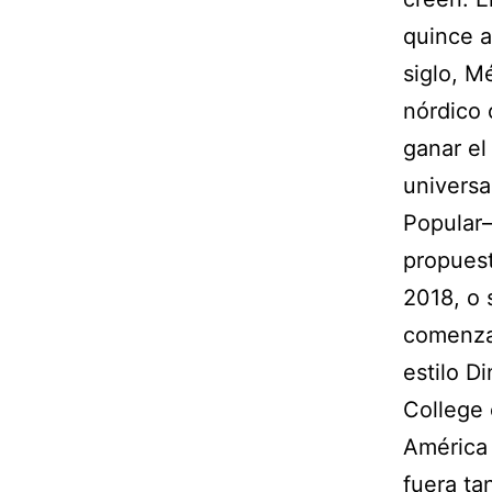
quince a
siglo, M
nórdico 
ganar el
universa
Popular
propues
2018, o 
comenzar
estilo D
College 
América 
fuera ta