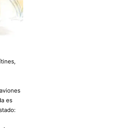
tines,
 aviones
da es
stado: