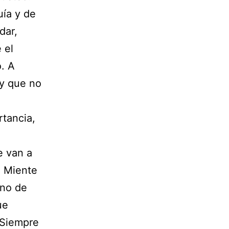
uía y de
dar,
 el
o. A
 y que no
rtancia,
e van a
. Miente
 no de
ue
 Siempre