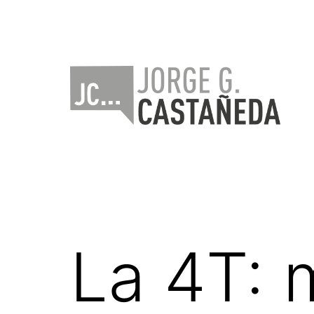
Saltar
al
contenido
Jorge
Castañeda
La 4T: 