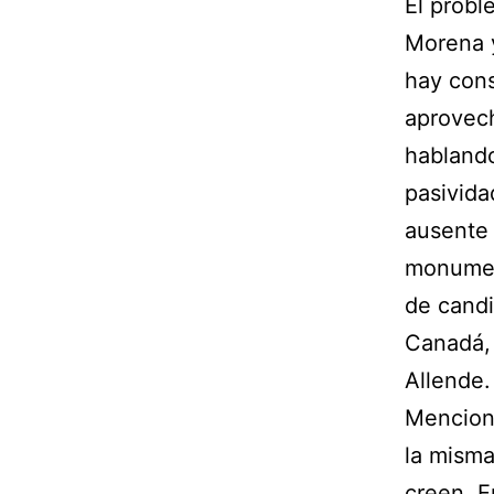
El probl
Morena 
hay cons
aprovec
hablando
pasivida
ausente 
monumen
de candi
Canadá, 
Allende.
Menciono
la misma
creen. E