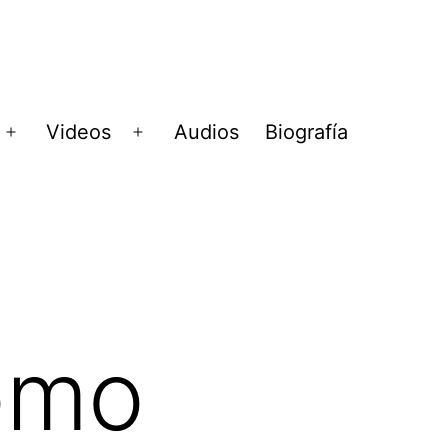
Videos
Audios
Biografía
Abrir
Abrir
menú
menú
omo