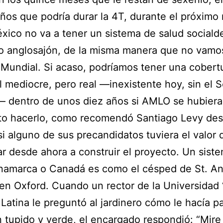
ños que podría durar la 4T, durante el próximo
éxico no va a tener un sistema de salud social
o anglosajón, de la misma manera que no vamo
 Mundial. Si acaso, podríamos tener una cobert
l mediocre, pero real —inexistente hoy, sin el 
— dentro de unos diez años si AMLO se hubiera
to hacerlo, como recomendó Santiago Levy de
si alguno de sus precandidatos tuviera el valor 
 desde ahora a construir el proyecto. Un siste
inamarca o Canadá es como el césped de St. An
en Oxford. Cuando un rector de la Universidad 
Latina le preguntó al jardinero cómo le hacía p
n tupido y verde, el encargado respondió: “Mire