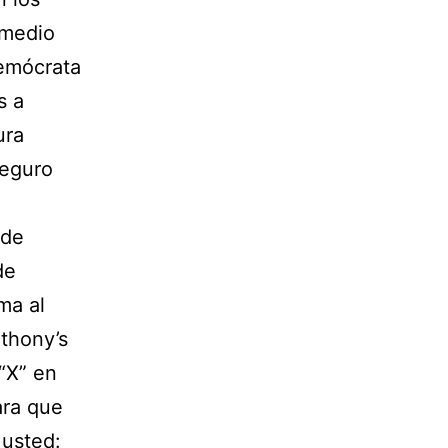
 medio
demócrata
s a
ura
Seguro
sde
de
ma al
thony’s
“X” en
ara que
 usted: