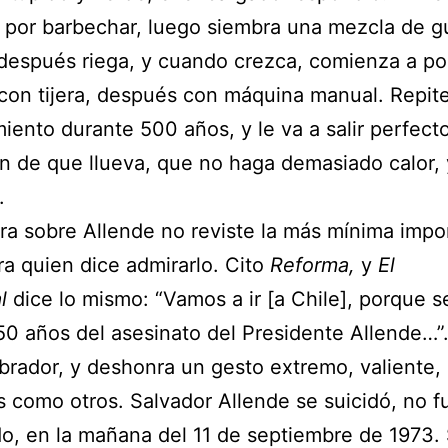
por barbechar, luego siembra una mezcla de g
 después riega, y cuando crezca, comienza a po
con tijera, después con máquina manual. Repite
iento durante 500 años, y le va a salir perfect
n de que llueva, que no haga demasiado calor,
.
ra sobre Allende no reviste la más mínima impo
ra quien dice admirarlo. Cito
Reforma,
y
El
l
dice lo mismo: “Vamos a ir [a Chile], porque s
50 años del asesinato del Presidente Allende…”
rador, y deshonra un gesto extremo, valiente,
 como otros. Salvador Allende se suicidó, no f
o, en la mañana del 11 de septiembre de 1973.