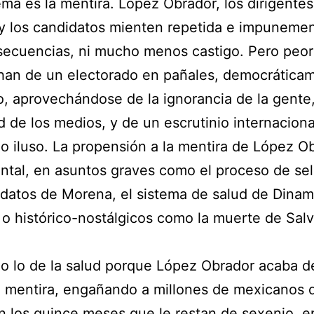
ema es la mentira. López Obrador, los dirigente
y los candidatos mienten repetida e impuneme
ecuencias, ni mucho menos castigo. Pero peor
han de un electorado en pañales, democrática
, aprovechándose de la ignorancia de la gente,
d de los medios, y de un escrutinio internaciona
o iluso. La propensión a la mentira de López O
tal, en asuntos graves como el proceso de se
datos de Morena, el sistema de salud de Dinam
o histórico-nostálgicos como la muerte de Sal
 lo de la salud porque López Obrador acaba de
 mentira, engañando a millones de mexicanos q
n los quince meses que le restan de sexenio, e