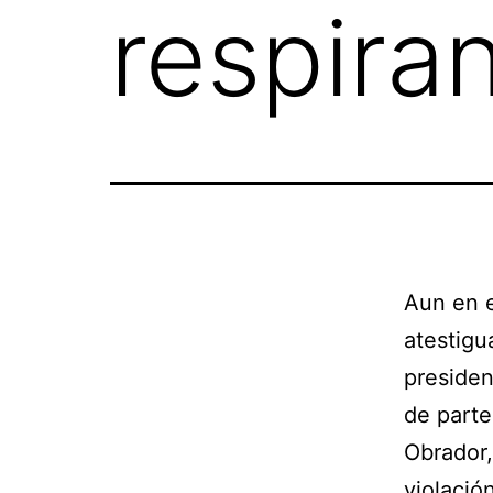
respira
Aun en e
atestigu
presiden
de parte
Obrador,
violació