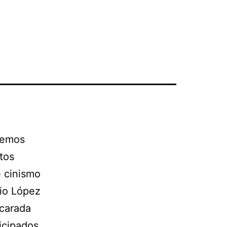
 hemos
tos
e cinismo
pio López
scarada
ticipados