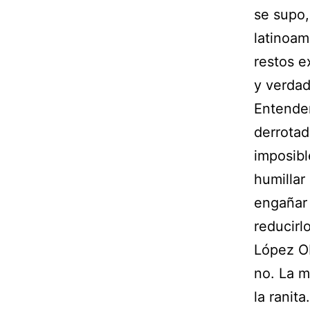
se supo,
latinoam
restos e
y verdad
Entender
derrotad
imposibl
humillar
engañar 
reducirl
López Ob
no. La m
la ranita