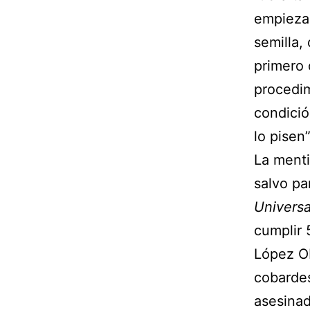
empieza 
semilla,
primero 
procedim
condició
lo pisen”
La menti
salvo pa
Universa
cumplir 
López Ob
cobardes
asesinad