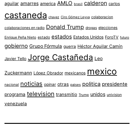
AMLO
calderon
aguilar
amarres
america
carlos
brasil
castaneda
colaboracion
chavez
Ciro Gómez Leyva
Donald Trump
colaboraciones en radio
elecciones
drogas
estados
Estados Unidos
ForoTV
estado
Enrique Peña Nieto
futuro
gobierno
Grupo Fórmula
Héctor Aguilar Camín
guerra
Jorge Castañeda
Leo
Javier Tello
mexico
Zuckermann
López Obrador
mexicanos
noticias
politica
presidente
otras
opinar
nacional
paises
television
unidos
programa
transmitio
univision
Trump
venezuela