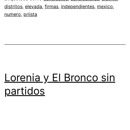
distritos
,
elevada
,
firmas
,
independientes
,
mexico
,
numero
,
priista
Lorenia y El Bronco sin
partidos