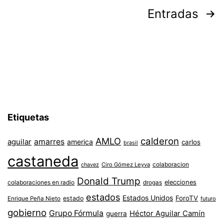
Paginación
Entradas
de
entradas
Etiquetas
AMLO
calderon
aguilar
amarres
america
carlos
brasil
castaneda
colaboracion
chavez
Ciro Gómez Leyva
Donald Trump
colaboraciones en radio
elecciones
drogas
estados
Estados Unidos
ForoTV
estado
Enrique Peña Nieto
futuro
gobierno
Grupo Fórmula
Héctor Aguilar Camín
guerra