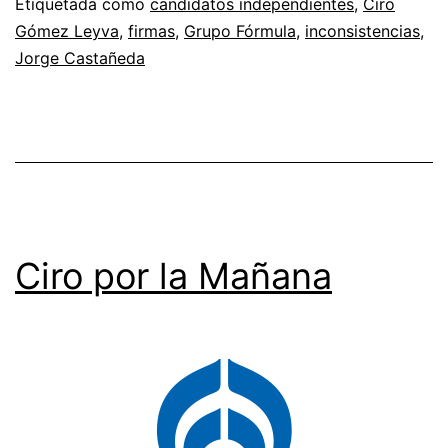
Etiquetada como
candidatos independientes
,
Ciro
Gómez Leyva
,
firmas
,
Grupo Fórmula
,
inconsistencias
,
Jorge Castañeda
Ciro por la Mañana