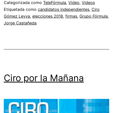
Categorizada como
TeleFórmula
,
Video
,
Videos
Etiquetada como
candidatos independientes
,
Ciro
Gómez Leyva
,
elecciones 2018
,
firmas
,
Grupo Fórmula
,
Jorge Castañeda
Ciro por la Mañana