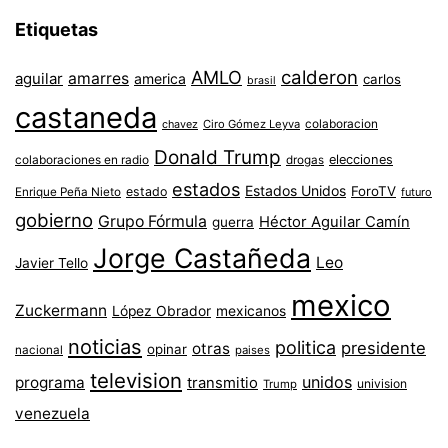
Etiquetas
AMLO
calderon
aguilar
amarres
america
carlos
brasil
castaneda
colaboracion
chavez
Ciro Gómez Leyva
Donald Trump
colaboraciones en radio
elecciones
drogas
estados
Estados Unidos
ForoTV
estado
Enrique Peña Nieto
futuro
gobierno
Grupo Fórmula
Héctor Aguilar Camín
guerra
Jorge Castañeda
Leo
Javier Tello
mexico
Zuckermann
López Obrador
mexicanos
noticias
politica
presidente
otras
opinar
nacional
paises
television
unidos
programa
transmitio
univision
Trump
venezuela