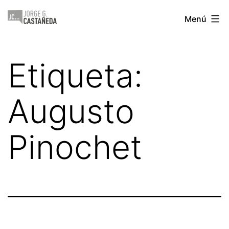
Saltar
Jorge
Menú
al
Castañeda
contenido
Etiqueta:
Augusto
Pinochet