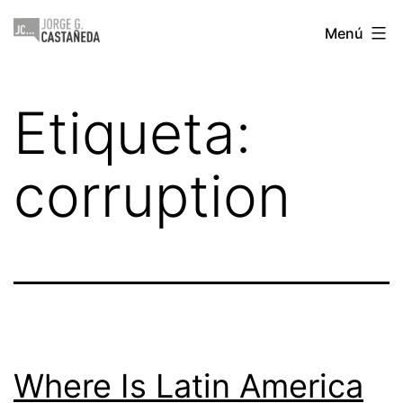
Saltar
Jorge
Menú
al
Castañeda
contenido
Etiqueta:
corruption
Where Is Latin America