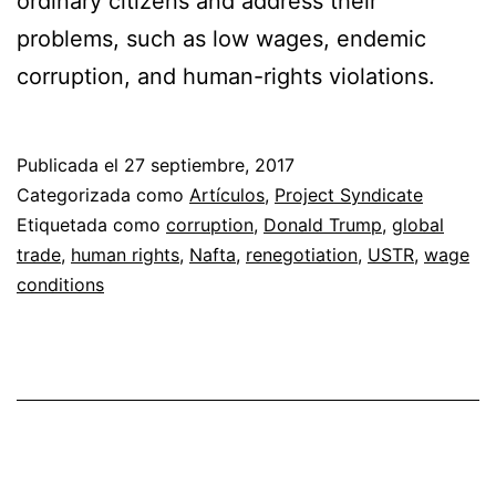
ordinary citizens and address their
problems, such as low wages, endemic
corruption, and human-rights violations.
Publicada el
27 septiembre, 2017
Categorizada como
Artículos
,
Project Syndicate
Etiquetada como
corruption
,
Donald Trump
,
global
trade
,
human rights
,
Nafta
,
renegotiation
,
USTR
,
wage
conditions