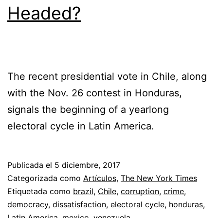
Headed?
The recent presidential vote in Chile, along
with the Nov. 26 contest in Honduras,
signals the beginning of a yearlong
electoral cycle in Latin America.
Publicada el
5 diciembre, 2017
Categorizada como
Artículos
,
The New York Times
Etiquetada como
brazil
,
Chile
,
corruption
,
crime
,
democracy
,
dissatisfaction
,
electoral cycle
,
honduras
,
Latin America
,
mexico
,
venezuela