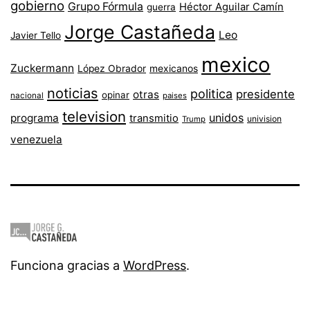
gobierno
Grupo Fórmula
Héctor Aguilar Camín
guerra
Jorge Castañeda
Leo
Javier Tello
mexico
Zuckermann
López Obrador
mexicanos
noticias
politica
presidente
otras
opinar
nacional
paises
television
unidos
programa
transmitio
univision
Trump
venezuela
Funciona gracias a
WordPress
.