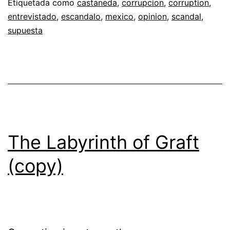
Etiquetada como
castaneda
,
corrupcion
,
corruption
,
entrevistado
,
escandalo
,
mexico
,
opinion
,
scandal
,
supuesta
The Labyrinth of Graft
(copy)