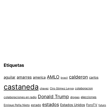
Etiquetas
AMLO
calderon
aguilar
amarres
america
carlos
brasil
castaneda
colaboracion
chavez
Ciro Gómez Leyva
Donald Trump
colaboraciones en radio
elecciones
drogas
estados
Estados Unidos
ForoTV
estado
Enrique Peña Nieto
futuro