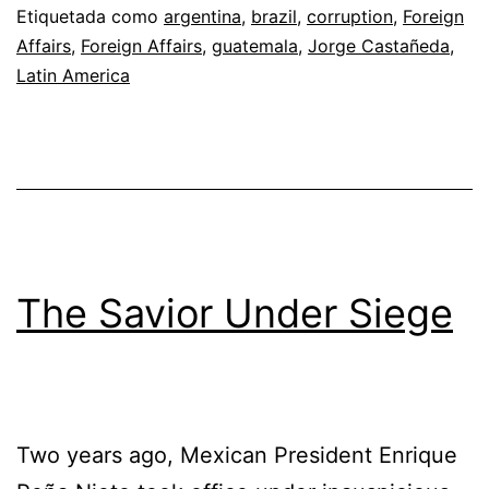
Etiquetada como
argentina
,
brazil
,
corruption
,
Foreign
Affairs
,
Foreign Affairs
,
guatemala
,
Jorge Castañeda
,
Latin America
The Savior Under Siege
Two years ago, Mexican President Enrique