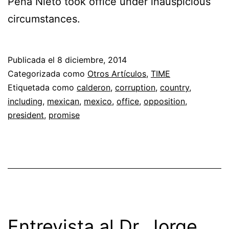
Peña Nieto took office under inauspicious
circumstances.
Publicada el
8 diciembre, 2014
Categorizada como
Otros Artículos
,
TIME
Etiquetada como
calderon
,
corruption
,
country
,
including
,
mexican
,
mexico
,
office
,
opposition
,
president
,
promise
Entrevista al Dr. Jorge