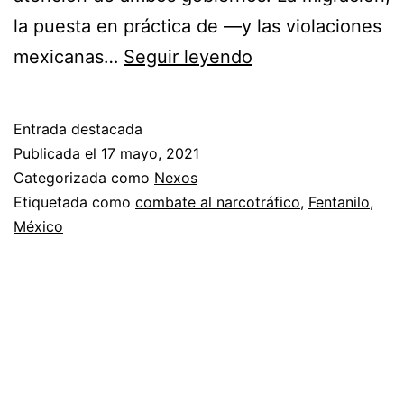
la puesta en práctica de —y las violaciones
La
mexicanas…
Seguir leyendo
guerra
del
Entrada destacada
fentanilo
Publicada el
17 mayo, 2021
Categorizada como
Nexos
Etiquetada como
combate al narcotráfico
,
Fentanilo
,
México