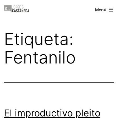
Saltar
Jorge
Menú
al
Castañeda
contenido
Etiqueta:
Fentanilo
El improductivo pleito