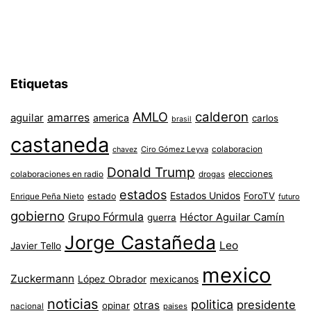
Etiquetas
AMLO
calderon
aguilar
amarres
america
carlos
brasil
castaneda
colaboracion
chavez
Ciro Gómez Leyva
Donald Trump
colaboraciones en radio
elecciones
drogas
estados
Estados Unidos
ForoTV
estado
Enrique Peña Nieto
futuro
gobierno
Grupo Fórmula
Héctor Aguilar Camín
guerra
Jorge Castañeda
Leo
Javier Tello
mexico
Zuckermann
López Obrador
mexicanos
noticias
politica
presidente
otras
opinar
nacional
paises