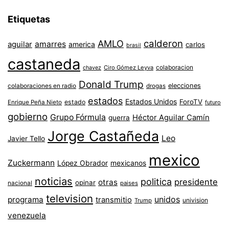
Etiquetas
AMLO
calderon
aguilar
amarres
america
carlos
brasil
castaneda
colaboracion
chavez
Ciro Gómez Leyva
Donald Trump
colaboraciones en radio
elecciones
drogas
estados
Estados Unidos
ForoTV
estado
Enrique Peña Nieto
futuro
gobierno
Grupo Fórmula
Héctor Aguilar Camín
guerra
Jorge Castañeda
Leo
Javier Tello
mexico
Zuckermann
López Obrador
mexicanos
noticias
politica
presidente
otras
opinar
nacional
paises
television
unidos
programa
transmitio
univision
Trump
venezuela