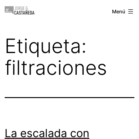
Saltar
Jorge
Menú
al
Castañeda
contenido
Etiqueta:
filtraciones
La escalada con