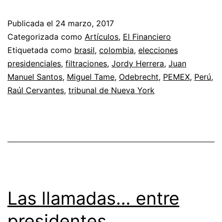
Publicada el
24 marzo, 2017
Categorizada como
Artículos
,
El Financiero
Etiquetada como
brasil
,
colombia
,
elecciones
presidenciales
,
filtraciones
,
Jordy Herrera
,
Juan
Manuel Santos
,
Miguel Tame
,
Odebrecht
,
PEMEX
,
Perú
,
Raúl Cervantes
,
tribunal de Nueva York
Las llamadas… entre
presidentes