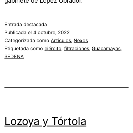
gabinete de López Obrador.
Entrada destacada
Publicada el
4 octubre, 2022
Categorizada como
Artículos
,
Nexos
Etiquetada como
ejército
,
filtraciones
,
Guacamayas
,
SEDENA
Lozoya y Tórtola