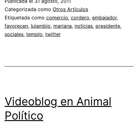
Publicada el
31 agosto, 2011
Categorizada como
Otros Artículos
Etiquetada como
comercio
,
cordero
,
embajador
,
favorecen
,
lujambio
,
mariana
,
noticias
,
presidente
,
sociales
,
templo
,
twitter
Videoblog en Animal
Político