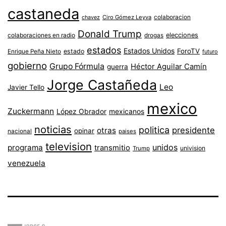
castaneda
colaboracion
chavez
Ciro Gómez Leyva
Donald Trump
colaboraciones en radio
elecciones
drogas
estados
Estados Unidos
ForoTV
estado
Enrique Peña Nieto
futuro
gobierno
Grupo Fórmula
Héctor Aguilar Camín
guerra
Jorge Castañeda
Leo
Javier Tello
mexico
Zuckermann
López Obrador
mexicanos
noticias
politica
presidente
otras
opinar
nacional
paises
television
unidos
programa
transmitio
univision
Trump
venezuela