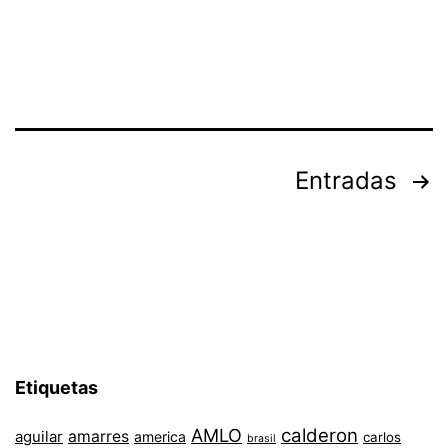
Paginación
Entradas
de
entradas
Etiquetas
AMLO
calderon
aguilar
amarres
america
carlos
brasil