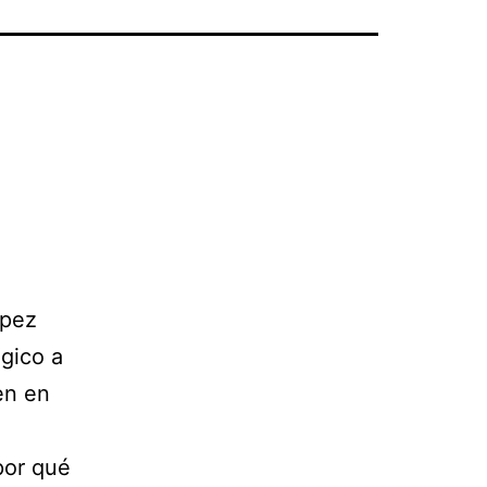
ópez
gico a
en en
por qué