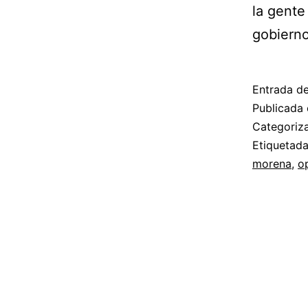
la gente
gobierno
Entrada d
Publicada 
Categori
Etiquetad
morena
,
o