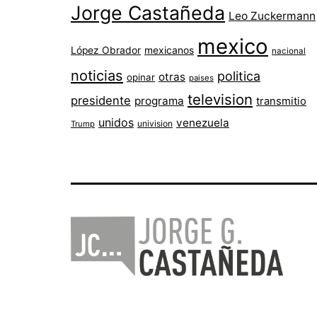
Jorge Castañeda
Leo Zuckermann
mexico
López Obrador
mexicanos
nacional
noticias
politica
otras
opinar
paises
television
presidente
programa
transmitio
unidos
venezuela
univision
Trump