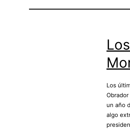
Los
Mo
Los últi
Obrador
un año d
algo ext
presiden