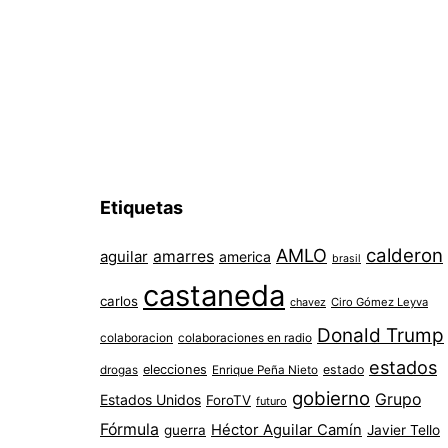
Etiquetas
AMLO
calderon
aguilar
amarres
america
brasil
castaneda
carlos
chavez
Ciro Gómez Leyva
Donald Trump
colaboracion
colaboraciones en radio
estados
elecciones
estado
drogas
Enrique Peña Nieto
gobierno
Grupo
Estados Unidos
ForoTV
futuro
Fórmula
Héctor Aguilar Camín
guerra
Javier Tello