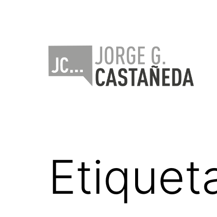
Saltar
al
contenido
Jorge
Castañeda
Etiquet