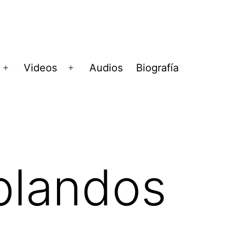
Videos
Audios
Biografía
Abrir
Abrir
menú
menú
blandos