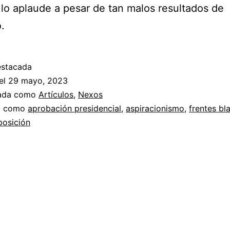
 lo aplaude a pesar de tan malos resultados de
.
estacada
el
29 mayo, 2023
zada como
Artículos
,
Nexos
a como
aprobación presidencial
,
aspiracionismo
,
frentes bl
posición