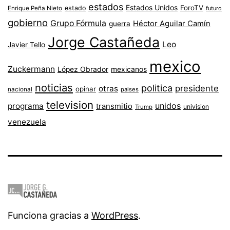
estados
Estados Unidos
ForoTV
estado
Enrique Peña Nieto
futuro
gobierno
Grupo Fórmula
Héctor Aguilar Camín
guerra
Jorge Castañeda
Leo
Javier Tello
mexico
Zuckermann
López Obrador
mexicanos
noticias
politica
presidente
otras
opinar
nacional
paises
television
unidos
programa
transmitio
univision
Trump
venezuela
Funciona gracias a
WordPress
.