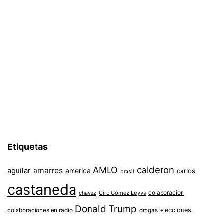
Etiquetas
AMLO
calderon
aguilar
amarres
america
carlos
brasil
castaneda
colaboracion
chavez
Ciro Gómez Leyva
Donald Trump
colaboraciones en radio
elecciones
drogas