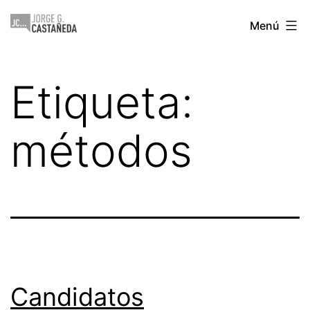
Saltar
Jorge
Menú
al
Castañeda
contenido
Etiqueta:
métodos
Candidatos