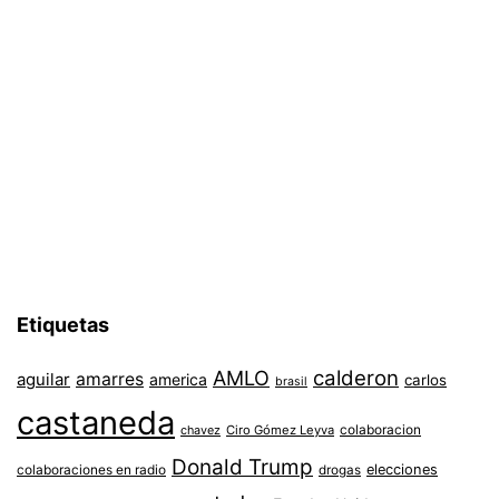
Etiquetas
AMLO
calderon
aguilar
amarres
america
carlos
brasil
castaneda
colaboracion
chavez
Ciro Gómez Leyva
Donald Trump
colaboraciones en radio
elecciones
drogas