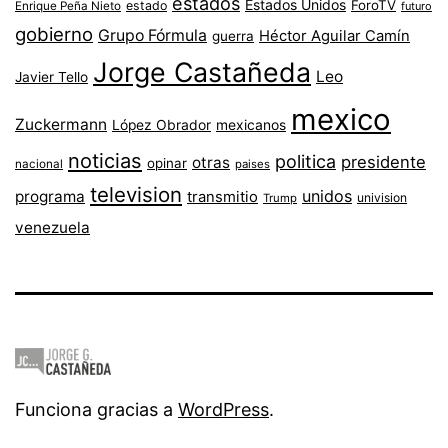
estados
Estados Unidos
ForoTV
estado
Enrique Peña Nieto
futuro
gobierno
Grupo Fórmula
Héctor Aguilar Camín
guerra
Jorge Castañeda
Leo
Javier Tello
mexico
Zuckermann
López Obrador
mexicanos
noticias
politica
presidente
otras
opinar
nacional
paises
television
unidos
programa
transmitio
univision
Trump
venezuela
Funciona gracias a
WordPress
.