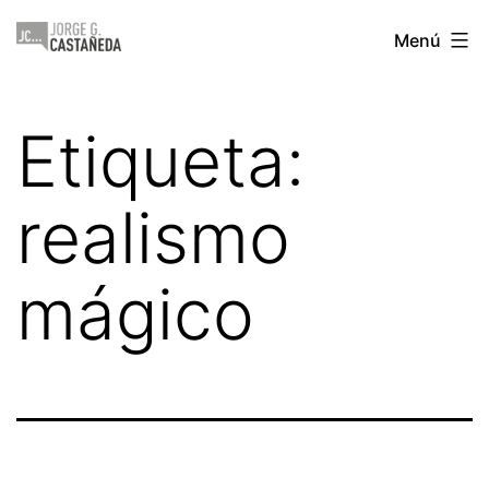
Saltar
Jorge
Menú
al
Castañeda
contenido
Etiqueta:
realismo
mágico