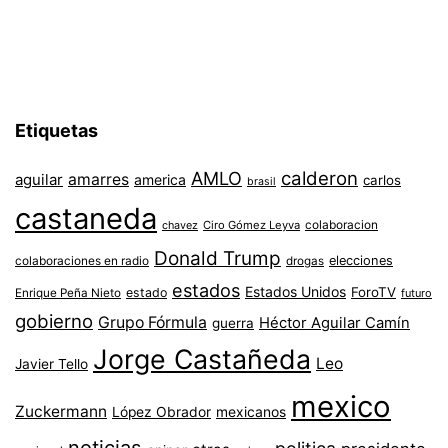
Etiquetas
AMLO
calderon
aguilar
amarres
america
carlos
brasil
castaneda
colaboracion
chavez
Ciro Gómez Leyva
Donald Trump
colaboraciones en radio
elecciones
drogas
estados
Estados Unidos
ForoTV
estado
Enrique Peña Nieto
futuro
gobierno
Grupo Fórmula
Héctor Aguilar Camín
guerra
Jorge Castañeda
Leo
Javier Tello
mexico
Zuckermann
López Obrador
mexicanos